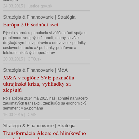
24.03.2015 | justice.gov.sk
Stratégia & Financovanie | Stratégia
Európa 2.0: šednúci svet
Rýchlo starnúcu populáciu si väčšina ľudí spája s
problémom verejných financií, zmeny sa však
dotýkajú výrobcov potravín a odevov cez podniky
cestovného ruchu až po banky, poisťovne a
telekomunikačných operátorov
20.03.2015 | CFO.sk
Stratégia & Financovanie | M&A
M&A v regióne SVE poznačila
ukrajinská kríza, vyhliadky sa
zlepšujú
Po slabšom 2014 má 2015 našliapnuté na viacero
zaujímavých transakcií, zlepšujúci sa ekonomický
sentiment M&A pomáha
16.03.2015 | CMS
Stratégia & Financovanie | Stratégia
Transformácia Alcoa: od hliníkového