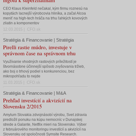
ingotu k superzliatinam
CEO Klaus Kleinfeld nečakal, kým firmu roznesú na
kopytách lacnejší výrobcovia hliníka, a začal Alcoa
meniť na high-tech hráča na trhu ľahkých kovových
zliatin a komponentov
12.03.2015 | CFO.sk
Stratégia & Financovanie | Stratégia
Pirelli rastie múdro, investuje v
správnom čase na správnom trhu
Využívanie vhodných rastových príležitostí je
štvornásobne účinnejší spôsob zvyšovania tržieb,
ako boj o trhový podiel s konkurenciou, bez
mikropohľadu to nejde
11.03.2015 | CFO.sk
Stratégia & Financovanie | M&A
Prehľad investícií a akvizícií na
Slovensku 2/2015
Amylum Slovakia zdvojnásobí výrobu, Svet zdravia
predložil ponuku na kúpu nemocníc v Dunajskej
strede a Galante, Netflix mieri na Slovensko. Výber
z februárového monitoringu investícií a akvizícií na
Slovensku od spoločnosti Symsite Research.