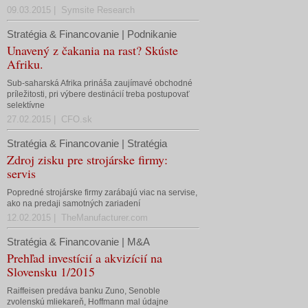
09.03.2015 | Symsite Research
Stratégia & Financovanie | Podnikanie
Unavený z čakania na rast? Skúste
Afriku.
Sub-saharská Afrika prináša zaujímavé obchodné
príležitosti, pri výbere destinácií treba postupovať
selektívne
27.02.2015 | CFO.sk
Stratégia & Financovanie | Stratégia
Zdroj zisku pre strojárske firmy:
servis
Popredné strojárske firmy zarábajú viac na servise,
ako na predaji samotných zariadení
12.02.2015 | TheManufacturer.com
Stratégia & Financovanie | M&A
Prehľad investícií a akvizícií na
Slovensku 1/2015
Raiffeisen predáva banku Zuno, Senoble
zvolenskú mliekareň, Hoffmann mal údajne