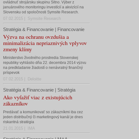
ovládnuť strojársku skupinu Sitno. Výber z
januárového monitoringu investícií a akvizícií na
Slovensku od spoločnosti Symsite Research.
07.02.2015 | Symsite Research
Stratégia & Financovanie | Financovanie
Výzva na ochranu ovzdušia a
minimalizácia nepriaznivých vplyvov
zmeny klímy
Ministerstvo životného prostredia Slovenskej
republiky vyhlásilo dňa 22. decembra 2014 výzvu
na predkladanie žiadostí o nenávratný finančný
príspevok
07.02.2015 | Deloitte
Stratégia & Financovanie | Stratégia
Ako vyťažiť viac z existujúcich
zákazníkov
Predávať a komunikovať so zákazníkmi iba cez
jeden distribučný či marketingový kanál je dnes
riskantná stratégia
21.01.2015 | IMA