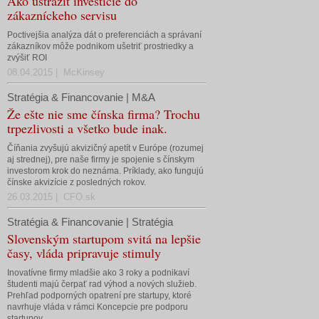
Ako ustrážiť investície do
zákazníckeho servisu
Poctivejšia analýza dát o preferenciách a správaní
zákazníkov môže podnikom ušetriť prostriedky a
zvýšiť ROI
08.04.2015 | McKinsey
Stratégia & Financovanie | M&A
Že ešte nie sme čínska firma? Trochu
trpezlivosti a všetko bude inak.
Číňania zvyšujú akvizičný apetít v Európe (rozumej
aj strednej), pre naše firmy je spojenie s čínskym
investorom krok do neznáma. Príklady, ako fungujú
čínske akvizície z posledných rokov.
26.03.2015 | CFO.sk
Stratégia & Financovanie | Stratégia
Slovenským startupom svitá na lepšie
časy, vláda pripravuje stimuly
Inovatívne firmy mladšie ako 3 roky a podnikaví
študenti majú čerpať rad výhod a nových služieb.
Prehľad podporných opatrení pre startupy, ktoré
navrhuje vláda v rámci Koncepcie pre podporu
startupov