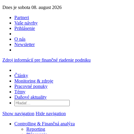
Dnes je sobota 08. august 2026
Partneri
Vaše návrhy
Prihlásenie
O nás
Newsletter
Zdroj informácií pre finančné riadenie podniku
Články
Monitoring & zdroje
Pracovné ponuky
Témy
Daňové aktuality
Show navigation
Hide navigation
Controlling & Finančná analýza
Reporting