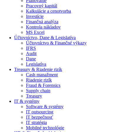
Plánovanie
Pracovný kapitál
Kalkulácie a cenotvorba
Investície
Finančná analýza
Kontrola nákladov
MS Excel
Účtovníctvo, Dane & Legislatíva
Účtovníctvo & Finančné výkazy
IFRS
Audit
Dane
Legislatíva
Treasury & Riadenie rizík
Cash manažment
Riadenie rizík
Fraud & Forensics
Supply chain
Treasury
IT & systémy
Software & systémy
IT outsourcing
IT bezpečnosť
IT stratégia
Mobilné technológie