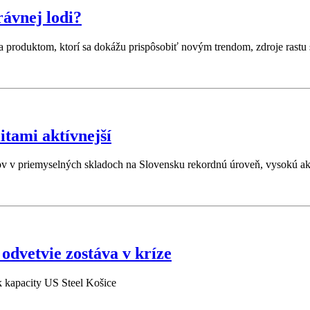
rávnej lodi?
a produktom, ktorí sa dokážu prispôsobiť novým trendom, zdroje rastu
itami aktívnejší
 v priemyselných skladoch na Slovensku rekordnú úroveň, vysokú akt
odvetvie zostáva v kríze
k kapacity US Steel Košice