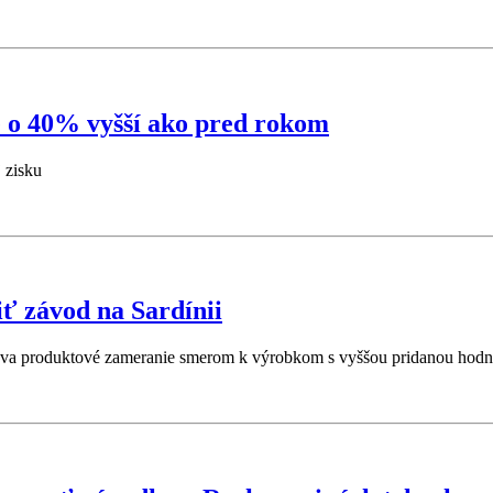
e o 40% vyšší ako pred rokom
 zisku
iť závod na Sardínii
esúva produktové zameranie smerom k výrobkom s vyššou pridanou hodn