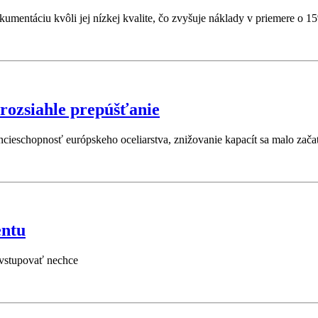
kumentáciu kvôli jej nízkej kvalite, čo zvyšuje náklady v priemere o 1
rozsiahle prepúšťanie
encieschopnosť európskeho oceliarstva, znižovanie kapacít sa malo zač
entu
 vstupovať nechce