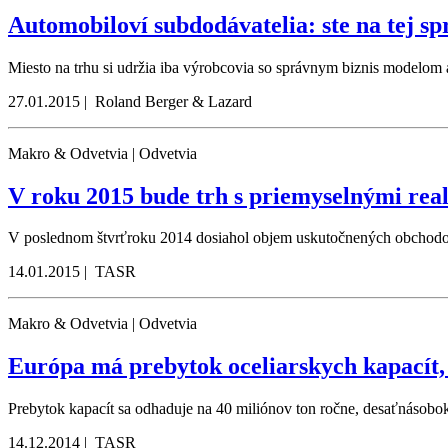
Automobiloví subdodávatelia: ste na tej sp
Miesto na trhu si udržia iba výrobcovia so správnym biznis modelom 
27.01.2015 | Roland Berger & Lazard
Makro & Odvetvia | Odvetvia
V roku 2015 bude trh s priemyselnými real
V poslednom štvrťroku 2014 dosiahol objem uskutočnených obchodov
14.01.2015 | TASR
Makro & Odvetvia | Odvetvia
Európa má prebytok oceliarskych kapacít, 
Prebytok kapacít sa odhaduje na 40 miliónov ton ročne, desaťnásobo
14.12.2014 | TASR