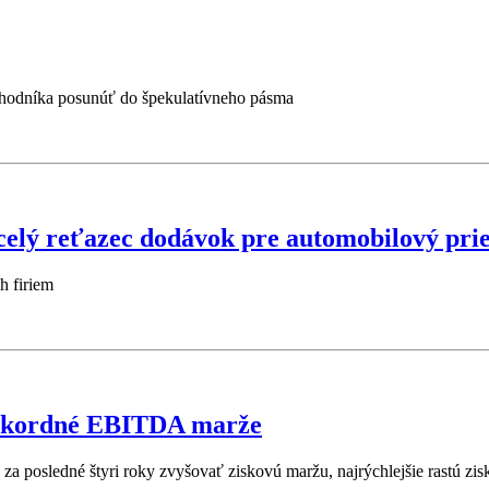
chodníka posunúť do špekulatívneho pásma
celý reťazec dodávok pre automobilový pri
h firiem
rekordné EBITDA marže
a posledné štyri roky zvyšovať ziskovú maržu, najrýchlejšie rastú zi