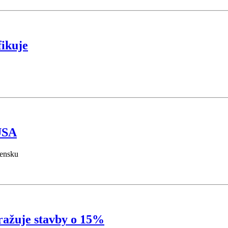
fikuje
USA
vensku
ražuje stavby o 15%