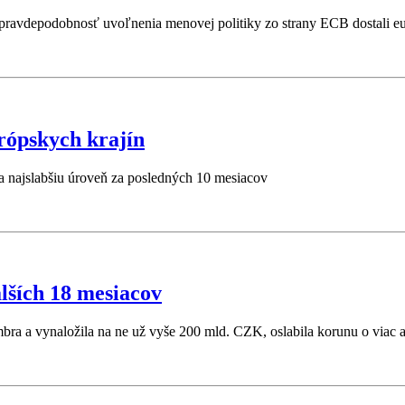
avdepodobnosť uvoľnenia menovej politiky zo strany ECB dostali euro
urópskych krajín
na najslabšiu úroveň za posledných 10 mesiacov
ších 18 mesiacov
embra a vynaložila na ne už vyše 200 mld. CZK, oslabila korunu o viac