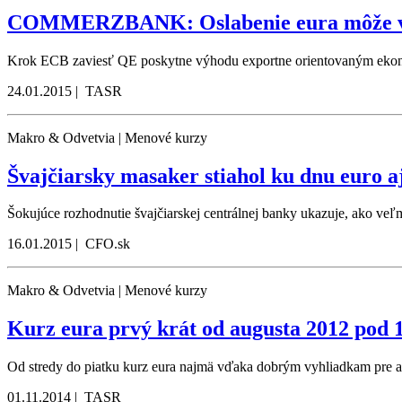
COMMERZBANK: Oslabenie eura môže vy
Krok ECB zaviesť QE poskytne výhodu exportne orientovaným ekonom
24.01.2015 | TASR
Makro & Odvetvia | Menové kurzy
Švajčiarsky masaker stiahol ku dnu euro 
Šokujúce rozhodnutie švajčiarskej centrálnej banky ukazuje, ako veľ
16.01.2015 | CFO.sk
Makro & Odvetvia | Menové kurzy
Kurz eura prvý krát od augusta 2012 pod
Od stredy do piatku kurz eura najmä vďaka dobrým vyhliadkam pre a
01.11.2014 | TASR