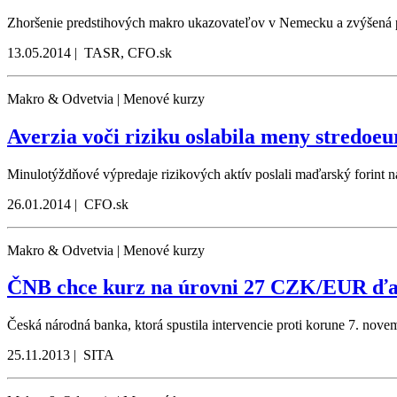
Zhoršenie predstihových makro ukazovateľov v Nemecku a zvýšená pr
13.05.2014 | TASR, CFO.sk
Makro & Odvetvia | Menové kurzy
Averzia voči riziku oslabila meny stredoe
Minulotýždňové výpredaje rizikových aktív poslali maďarský forint 
26.01.2014 | CFO.sk
Makro & Odvetvia | Menové kurzy
ČNB chce kurz na úrovni 27 CZK/EUR ďal
Česká národná banka, ktorá spustila intervencie proti korune 7. nov
25.11.2013 | SITA