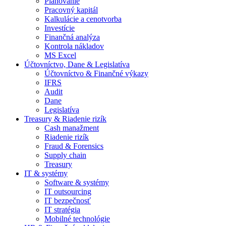
Plánovanie
Pracovný kapitál
Kalkulácie a cenotvorba
Investície
Finančná analýza
Kontrola nákladov
MS Excel
Účtovníctvo, Dane & Legislatíva
Účtovníctvo & Finančné výkazy
IFRS
Audit
Dane
Legislatíva
Treasury & Riadenie rizík
Cash manažment
Riadenie rizík
Fraud & Forensics
Supply chain
Treasury
IT & systémy
Software & systémy
IT outsourcing
IT bezpečnosť
IT stratégia
Mobilné technológie