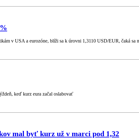
2 %
tikám v USA a eurozóne, blíži sa k úrovni 1,3110 USD/EUR, čaká sa 
ýždeň, keď kurz eura začal oslabovať
kov mal byť kurz už v marci pod 1,32