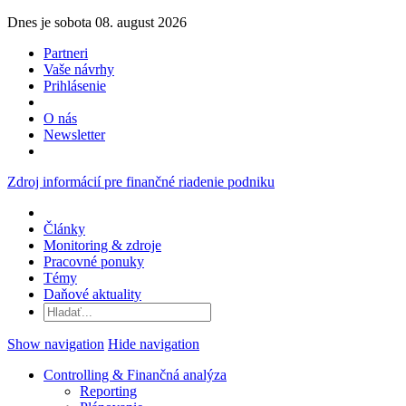
Dnes je sobota 08. august 2026
Partneri
Vaše návrhy
Prihlásenie
O nás
Newsletter
Zdroj informácií pre finančné riadenie podniku
Články
Monitoring & zdroje
Pracovné ponuky
Témy
Daňové aktuality
Show navigation
Hide navigation
Controlling & Finančná analýza
Reporting