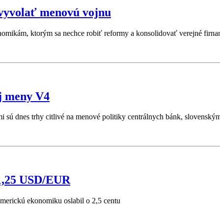
volať menovú vojnu
ikám, ktorým sa nechce robiť reformy a konsolidovať verejné firna
aj meny V4
mi sú dnes trhy citlivé na menové politiky centrálnych bánk, slovensk
 1,25 USD/EUR
merickú ekonomiku oslabil o 2,5 centu