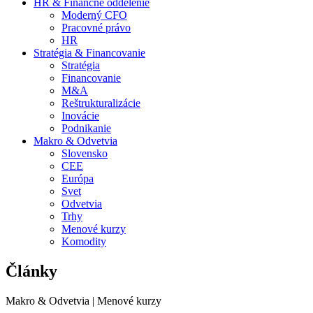
HR & Finančné oddelenie
Moderný CFO
Pracovné právo
HR
Stratégia & Financovanie
Stratégia
Financovanie
M&A
Reštrukturalizácie
Inovácie
Podnikanie
Makro & Odvetvia
Slovensko
CEE
Európa
Svet
Odvetvia
Trhy
Menové kurzy
Komodity
Články
Makro & Odvetvia | Menové kurzy