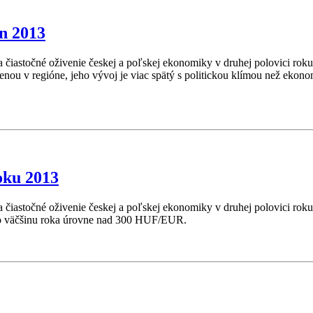
n 2013
 a čiastočné oživenie českej a poľskej ekonomiky v druhej polovici rok
menou v regióne, jeho vývoj je viac spätý s politickou klímou než ek
oku 2013
 a čiastočné oživenie českej a poľskej ekonomiky v druhej polovici rok
po väčšinu roka úrovne nad 300 HUF/EUR.