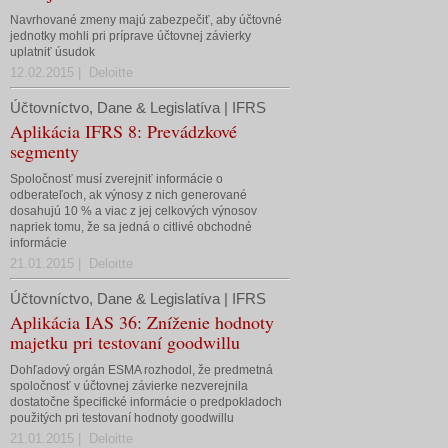
Navrhované zmeny majú zabezpečiť, aby účtovné
jednotky mohli pri príprave účtovnej závierky
uplatniť úsudok
12.02.2015 | Deloitte
Účtovníctvo, Dane & Legislatíva | IFRS
Aplikácia IFRS 8: Prevádzkové
segmenty
Spoločnosť musí zverejniť informácie o
odberateľoch, ak výnosy z nich generované
dosahujú 10 % a viac z jej celkových výnosov
napriek tomu, že sa jedná o citlivé obchodné
informácie
21.01.2015 | Deloitte
Účtovníctvo, Dane & Legislatíva | IFRS
Aplikácia IAS 36: Zníženie hodnoty
majetku pri testovaní goodwillu
Dohľadový orgán ESMA rozhodol, že predmetná
spoločnosť v účtovnej závierke nezverejnila
dostatočne špecifické informácie o predpokladoch
použitých pri testovaní hodnoty goodwillu
21.01.2015 | Deloitte