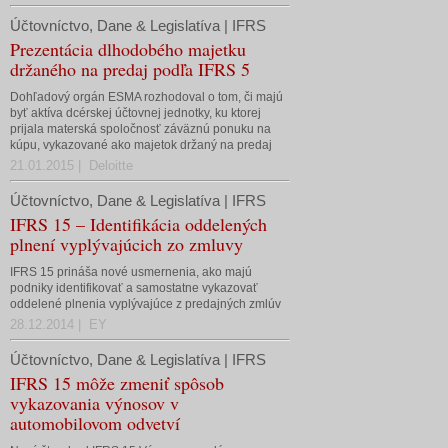
Účtovníctvo, Dane & Legislatíva | IFRS
Prezentácia dlhodobého majetku
držaného na predaj podľa IFRS 5
Dohľadový orgán ESMA rozhodoval o tom, či majú
byť aktíva dcérskej účtovnej jednotky, ku ktorej
prijala materská spoločnosť záväznú ponuku na
kúpu, vykazované ako majetok držaný na predaj
21.01.2015 | Deloitte
Účtovníctvo, Dane & Legislatíva | IFRS
IFRS 15 – Identifikácia oddelených
plnení vyplývajúcich zo zmluvy
IFRS 15 prináša nové usmernenia, ako majú
podniky identifikovať a samostatne vykazovať
oddelené plnenia vyplývajúce z predajných zmlúv
28.12.2014 | EY
Účtovníctvo, Dane & Legislatíva | IFRS
IFRS 15 môže zmeniť spôsob
vykazovania výnosov v
automobilovom odvetví