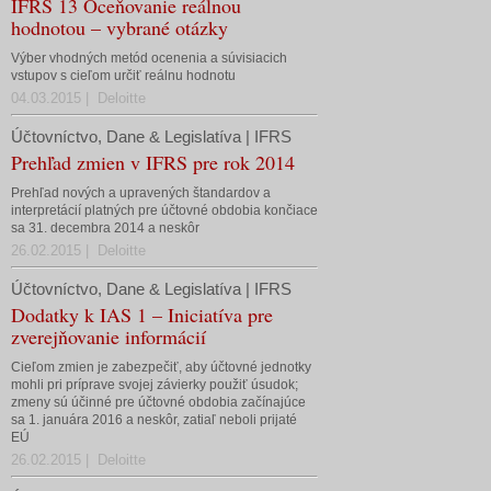
IFRS 13 Oceňovanie reálnou
hodnotou – vybrané otázky
Výber vhodných metód ocenenia a súvisiacich
vstupov s cieľom určiť reálnu hodnotu
04.03.2015 | Deloitte
Účtovníctvo, Dane & Legislatíva | IFRS
Prehľad zmien v IFRS pre rok 2014
Prehľad nových a upravených štandardov a
interpretácií platných pre účtovné obdobia končiace
sa 31. decembra 2014 a neskôr
26.02.2015 | Deloitte
Účtovníctvo, Dane & Legislatíva | IFRS
Dodatky k IAS 1 – Iniciatíva pre
zverejňovanie informácií
Cieľom zmien je zabezpečiť, aby účtovné jednotky
mohli pri príprave svojej závierky použiť úsudok;
zmeny sú účinné pre účtovné obdobia začínajúce
sa 1. januára 2016 a neskôr, zatiaľ neboli prijaté
EÚ
26.02.2015 | Deloitte