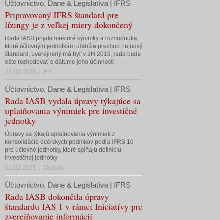
Účtovníctvo, Dane & Legislatíva | IFRS
Pripravovaný IFRS štandard pre
lízingy je z veľkej miery dokončený
Rada IASB prijala niektoré výnimky a rozhodnutia,
ktoré účtovným jednotkám uľahčia prechod na nový
štandard, uverejnený má byť v 2H 2015, rada bude
ešte rozhodovať o dátume jeho účinnosti
23.02.2015 | EY
Účtovníctvo, Dane & Legislatíva | IFRS
Rada IASB vydala úpravy týkajúce sa
uplatňovania výnimiek pre investičné
jednotky
Úpravy sa týkajú uplatňovania výnimiek z
konsolidácie dcérskych podnikov podľa IFRS 10
pre účtovné jednotky, ktoré spĺňajú definíciu
investičnej jednotky
12.02.2015 | Deloitte
Účtovníctvo, Dane & Legislatíva | IFRS
Rada IASB dokončila úpravy
štandardu IAS 1 v rámci Iniciatívy pre
zverejňovanie informácií