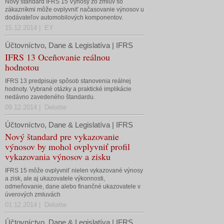
Nový štandard IFRS 15 Výnosy zo zmlúv so
zákazníkmi môže ovplyvniť načasovanie výnosov u
dodávateľov automobilových komponentov.
15.12.2014 | EY
Účtovníctvo, Dane & Legislatíva | IFRS
IFRS 13 Oceňovanie reálnou
hodnotou
IFRS 13 predpisuje spôsob stanovenia reálnej
hodnoty. Vybrané otázky a praktické implikácie
nedávno zavedeného štandardu.
09.12.2014 | Deloitte
Účtovníctvo, Dane & Legislatíva | IFRS
Nový štandard pre vykazovanie
výnosov by mohol ovplyvniť profil
vykazovania výnosov a zisku
IFRS 15 môže ovplyvniť nielen vykazované výnosy
a zisk, ale aj ukazovatele výkonnosti,
odmeňovanie, dane alebo finančné ukazovatele v
úverových zmluvách
01.12.2014 | Deloitte
Účtovníctvo, Dane & Legislatíva | IFRS