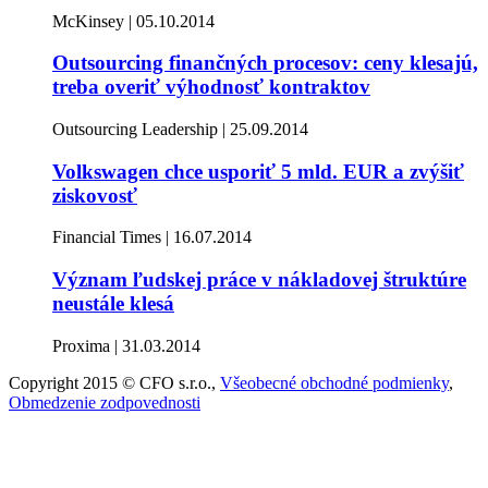
McKinsey | 05.10.2014
Outsourcing finančných procesov: ceny klesajú,
treba overiť výhodnosť kontraktov
Outsourcing Leadership | 25.09.2014
Volkswagen chce usporiť 5 mld. EUR a zvýšiť
ziskovosť
Financial Times | 16.07.2014
Význam ľudskej práce v nákladovej štruktúre
neustále klesá
Proxima | 31.03.2014
Copyright 2015 © CFO s.r.o.,
Všeobecné obchodné podmienky
,
Obmedzenie zodpovednosti