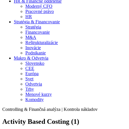
HR & Finančné oddelenie
Moderný CFO
Pracovné právo
HR
Stratégia & Financovanie
Stratégia
Financovanie
M&A
Reštrukturalizácie
Inovácie
Podnikanie
Makro & Odvetvia
Slovensko
CEE
Európa
Svet
Odvetvia
Trhy
Menové kurzy
Komodity
Controlling & Finančná analýza | Kontrola nákladov
Activity Based Costing (1)