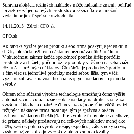
Správna alokácia režijných nákladov môže radikálne zmeniť pohľad
na ziskovosť jednotlivých produktov a zákazníkov a umožní
vedeniu prijímať správne rozhodnutia
14.11.2013 | Zdroj: CFO.sk
CFO.sk
Ak fabrika vyrába jeden produkt alebo firma poskytuje jeden druh
služby, alokácia režijných nákladov nezohráva dôležitú úlohu.
V skutočnosti takmer každá spoločnosť ponúka širšie portfólio
produktov a služieb, pričom rôzne produkty väčšinou na seba viažu
rôznu časť režijných nákladov. Čím širšie je produktové portfóliu
a čim viac sa jednotlivé produkty medzi sebou líšia, tým väčší
význam zohráva správna alokácia režijných nákladov na jednotku
výroby.
Okrem toho súčasné výrobné technológie umožňujú čoraz vyššiu
automatizáciu a čoraz nižšie osobné náklady, na druhej strane sa
zvyšujú náklady na obslužné činnosti vo výrobe. Čím väčší podiel
režijných nákladov firma dosahuje, tým je správna alokácia
režijných nákladov dôležitejšia. Pre výrobné firmy nie je zriedkavé,
že priame náklady predstavujú na celkových nákladov menej ako
50%, zvyšok pohltia výrobné réžije, expedícia, zákaznícky servis,
výskum, vývoj a dizajn výrobkov, alebo kontrola kvality.