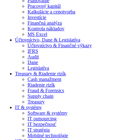
Plánovanie
Pracovný kapitál
Kalkulácie a cenotvorba
Investície
Finančná analýza
Kontrola nákladov
MS Excel
Účtovníctvo, Dane & Legislatíva
Účtovníctvo & Finančné výkazy
IFRS
Audit
Dane
Legislatíva
Treasury & Riadenie rizík
Cash manažment
Riadenie rizík
Fraud & Forensics
Supply chain
Treasury
IT & systémy
Software & systémy
IT outsourcing
IT bezpečnosť
IT stratégia
Mobilné technológie