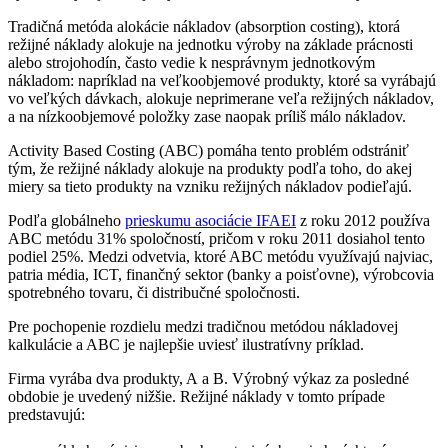
Tradičná metóda alokácie nákladov (absorption costing), ktorá
režijné náklady alokuje na jednotku výroby na základe prácnosti
alebo strojohodín, často vedie k nesprávnym jednotkovým
nákladom: napríklad na veľkoobjemové produkty, ktoré sa vyrábajú
vo veľkých dávkach, alokuje neprimerane veľa režijných nákladov,
a na nízkoobjemové položky zase naopak príliš málo nákladov.
Activity Based Costing (ABC) pomáha tento problém odstrániť
tým, že režijné náklady alokuje na produkty podľa toho, do akej
miery sa tieto produkty na vzniku režijných nákladov podieľajú.
Podľa globálneho
prieskumu asociácie IFAEI
z roku 2012 používa
ABC metódu 31% spoločností, pričom v roku 2011 dosiahol tento
podiel 25%. Medzi odvetvia, ktoré ABC metódu využívajú najviac,
patria média, ICT, finančný sektor (banky a poisťovne), výrobcovia
spotrebného tovaru, či distribučné spoločnosti.
Pre pochopenie rozdielu medzi tradičnou metódou nákladovej
kalkulácie a ABC je najlepšie uviesť ilustratívny príklad.
Firma vyrába dva produkty, A a B. Výrobný výkaz za posledné
obdobie je uvedený nižšie. Režijné náklady v tomto prípade
predstavujú: