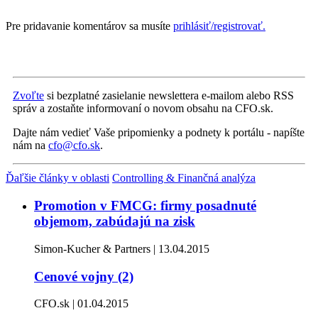
Pre pridavanie komentárov sa musíte
prihlásiť/registrovať.
Zvoľte
si bezplatné zasielanie newslettera e-mailom alebo RSS
správ a zostaňte informovaní o novom obsahu na CFO.sk.
Dajte nám vedieť Vaše pripomienky a podnety k portálu - napíšte
nám na
cfo@cfo.sk
.
Ďaľšie články v oblasti
Controlling & Finančná analýza
Promotion v FMCG: firmy posadnuté
objemom, zabúdajú na zisk
Simon-Kucher & Partners | 13.04.2015
Cenové vojny (2)
CFO.sk | 01.04.2015