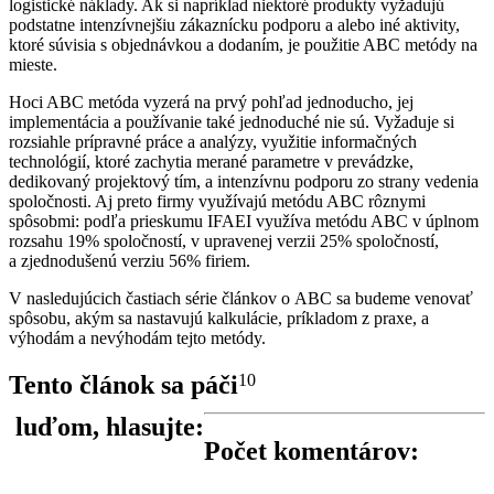
logistické náklady. Ak si napríklad niektoré produkty vyžadujú
podstatne intenzívnejšiu zákaznícku podporu a alebo iné aktivity,
ktoré súvisia s objednávkou a dodaním, je použitie ABC metódy na
mieste.
Hoci ABC metóda vyzerá na prvý pohľad jednoducho, jej
implementácia a používanie také jednoduché nie sú. Vyžaduje si
rozsiahle prípravné práce a analýzy, využitie informačných
technológií, ktoré zachytia merané parametre v prevádzke,
dedikovaný projektový tím, a intenzívnu podporu zo strany vedenia
spoločnosti. Aj preto firmy využívajú metódu ABC rôznymi
spôsobmi: podľa prieskumu IFAEI využíva metódu ABC v úplnom
rozsahu 19% spoločností, v upravenej verzii 25% spoločností,
a zjednodušenú verziu 56% firiem.
V nasledujúcich častiach série článkov o ABC sa budeme venovať
spôsobu, akým sa nastavujú kalkulácie, príkladom z praxe, a
výhodám a nevýhodám tejto metódy.
Tento článok sa páči
10
luďom, hlasujte:
Počet komentárov: