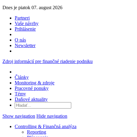
Dnes je piatok 07. august 2026
Partneri
Vaše návrhy
Prihlásenie
O nás
Newsletter
Zdroj informácií pre finančné riadenie podniku
Články
Monitoring & zdroje
Pracovné ponuky
Témy
Daňové aktuality
Show navigation
Hide navigation
Controlling & Finančná analýza
Reporting