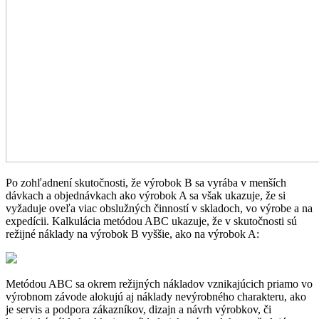
Po zohľadnení skutočnosti, že výrobok B sa vyrába v menších
dávkach a objednávkach ako výrobok A sa však ukazuje, že si
vyžaduje oveľa viac obslužných činností v skladoch, vo výrobe a na
expedícii. Kalkulácia metódou ABC ukazuje, že v skutočnosti sú
režijné náklady na výrobok B vyššie, ako na výrobok A:
Metódou ABC sa okrem režijných nákladov vznikajúcich priamo vo
výrobnom závode alokujú aj náklady nevýrobného charakteru, ako
je servis a podpora zákazníkov, dizajn a návrh výrobkov, či