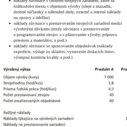
náklady súvisiace s chodom strojných zariadení, ktoré sa
krátkodobo menia s objemom výroby (oleje a mazadlá,
drobné súčiastky a náhradné diely, externé a interné náklady
na opravy a údržbu)
náklady súvisiace s prestavovaním strojných zariadení medzi
výrobnými dávkami (mzdy súvisiace s prestavovaním
a programovaním strojov a s plánovaním výroby, príprava
priestoru a materiálov, a pod.)
náklady súvisiace so spracovaním objednávok (náklady
expedície, výdaje zo skladov, vystavenie dodacích listov,
výstupná kontrola kvality a pod.)