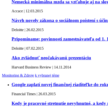
Nemecká minimálna mzda sa vzťahuje aj na slo
Accace | 12.03.2015
Návrh novely zákona o sociálnom poistení s úči
Deloitte | 26.02.2015
Pripomíname: povinnosti zamestnávateľa od 1. 1
Deloitte | 07.02.2015
Ako zvládnuť neočakávanú prezentáciu
Harvard Business Review | 14.11.2014
Monitoring & Zdroje
k vybranej téme
Google zaplatí novej finančnej riaditeľke do ro
Financial Times | 26.03.2015
Kedy je pracovné stretnutie nevyhnutné, a kedy 