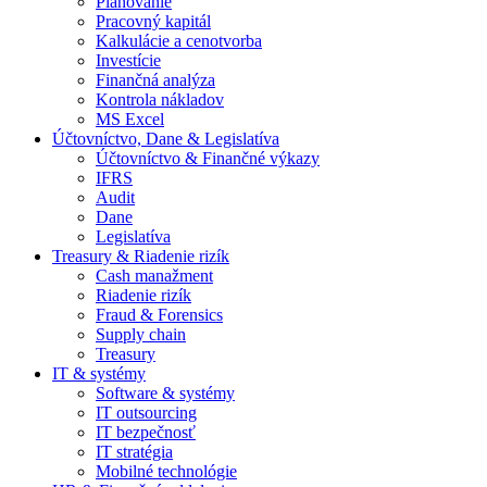
Plánovanie
Pracovný kapitál
Kalkulácie a cenotvorba
Investície
Finančná analýza
Kontrola nákladov
MS Excel
Účtovníctvo, Dane & Legislatíva
Účtovníctvo & Finančné výkazy
IFRS
Audit
Dane
Legislatíva
Treasury & Riadenie rizík
Cash manažment
Riadenie rizík
Fraud & Forensics
Supply chain
Treasury
IT & systémy
Software & systémy
IT outsourcing
IT bezpečnosť
IT stratégia
Mobilné technológie