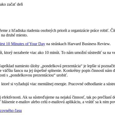
 ako začať deň
žeme z hľadiska riadenia osobných priorít a organizácie práce robiť. 
 na druhé miesto.
irst 10 Minutes of Your Day
na stránkach Harvard Business Review.
t, ktorý nezaberie viac ako 10 minút. To nám umožní sústrediť sa na vec
Napríklad namiesto úlohy „pondelková prezentácia“ je lepšie si poznačiť
väčšiu šancu na jej úspešné splnenie. Konkrétny popis činností nám dá 
osti s „pondelkovou prezentáciou“ urobiť.
y, ktoré si vyžadujú viac mentálnej energie. Pracovné odhodlanie a sústr
fektívnosti. Ak sa sústreďujeme na nejakú činnosť, tak po prečítaní d
ť hlásenie e-mailov alebo celú e-mailovú aplikáciu, a vrátiť sa k nim 
racovného času