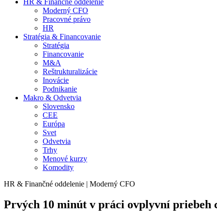
HR & Finančné oddelenie
Moderný CFO
Pracovné právo
HR
Stratégia & Financovanie
Stratégia
Financovanie
M&A
Reštrukturalizácie
Inovácie
Podnikanie
Makro & Odvetvia
Slovensko
CEE
Európa
Svet
Odvetvia
Trhy
Menové kurzy
Komodity
HR & Finančné oddelenie | Moderný CFO
Prvých 10 minút v práci ovplyvní priebeh