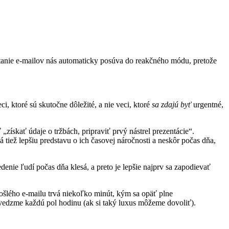
Čítanie e-mailov nás automaticky posúva do reakčného módu, pretože
i, ktoré sú skutočne dôležité, a nie veci, ktoré
sa zdajú byť
urgentné,
 „získať údaje o tržbách, pripraviť prvý nástrel prezentácie“.
tiež lepšiu predstavu o ich časovej náročnosti a neskôr počas dňa,
edenie ľudí počas dňa klesá, a preto je lepšie najprv sa zapodievať
ošlého e-mailu trvá niekoľko minút, kým sa opäť plne
povedzme každú pol hodinu (ak si taký luxus môžeme dovoliť).