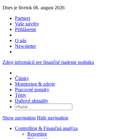
Dnes je štvrtok 06. august 2026
Partneri
Vaše návrhy
Prihlásenie
O nás
Newsletter
Zdroj informácií pre finančné riadenie podniku
Články
Monitoring & zdroje
Pracovné ponuky
Témy
Daňové aktuality
Show navigation
Hide navigation
Controlling & Finančná analýza
Reporting