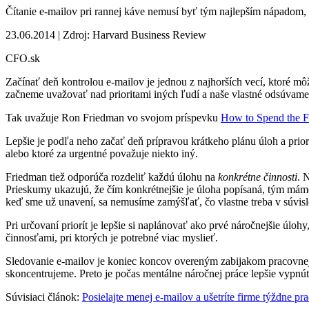
Čítanie e-mailov pri rannej káve nemusí byť tým najlepším nápadom,
23.06.2014 | Zdroj: Harvard Business Review
CFO.sk
Začínať deň kontrolou e-mailov je jednou z najhorších vecí, ktoré mô
začneme uvažovať nad prioritami iných ľudí a naše vlastné odsúvame
Tak uvažuje Ron Friedman vo svojom príspevku
How to Spend the F
Lepšie je podľa neho začať deň prípravou krátkeho plánu úloh a priorí
alebo ktoré za urgentné považuje niekto iný.
Friedman tiež odporúča rozdeliť každú úlohu na
konkrétne
činnosti
. 
Prieskumy ukazujú, že čím konkrétnejšie je úloha popísaná, tým máme 
keď sme už unavení, sa nemusíme zamýšľať, čo vlastne treba v súvisl
Pri určovaní priorít je lepšie si naplánovať ako prvé náročnejšie úloh
činnosťami, pri ktorých je potrebné viac myslieť.
Sledovanie e-mailov je koniec koncov overeným zabijakom pracovnej e
skoncentrujeme. Preto je počas mentálne náročnej práce lepšie vypnú
Súvisiaci článok:
Posielajte menej e-mailov a ušetríte firme týždne p