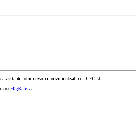
áv a zostaňte informovaní o novom obsahu na CFO.sk.
nám na
cfo@cfo.sk
.
a