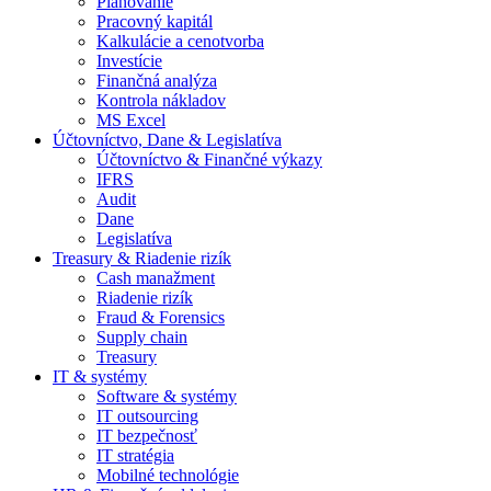
Plánovanie
Pracovný kapitál
Kalkulácie a cenotvorba
Investície
Finančná analýza
Kontrola nákladov
MS Excel
Účtovníctvo, Dane & Legislatíva
Účtovníctvo & Finančné výkazy
IFRS
Audit
Dane
Legislatíva
Treasury & Riadenie rizík
Cash manažment
Riadenie rizík
Fraud & Forensics
Supply chain
Treasury
IT & systémy
Software & systémy
IT outsourcing
IT bezpečnosť
IT stratégia
Mobilné technológie