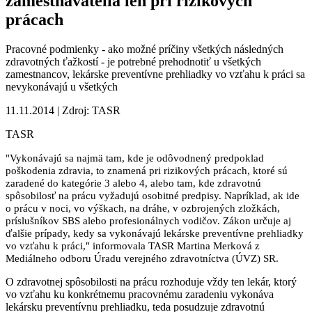
zamestnávatelia len pri rizikových
prácach
Pracovné podmienky - ako možné príčiny všetkých následných
zdravotných ťažkostí - je potrebné prehodnotiť u všetkých
zamestnancov, lekárske preventívne prehliadky vo vzťahu k práci sa
nevykonávajú u všetkých
11.11.2014 | Zdroj: TASR
TASR
"Vykonávajú sa najmä tam, kde je odôvodnený predpoklad
poškodenia zdravia, to znamená pri rizikových prácach, ktoré sú
zaradené do kategórie 3 alebo 4, alebo tam, kde zdravotnú
spôsobilosť na prácu vyžadujú osobitné predpisy. Napríklad, ak ide
o prácu v noci, vo výškach, na dráhe, v ozbrojených zložkách,
príslušníkov SBS alebo profesionálnych vodičov. Zákon určuje aj
ďalšie prípady, kedy sa vykonávajú lekárske preventívne prehliadky
vo vzťahu k práci," informovala TASR Martina Merková z
Mediálneho odboru Úradu verejného zdravotníctva (ÚVZ) SR.
O zdravotnej spôsobilosti na prácu rozhoduje vždy ten lekár, ktorý
vo vzťahu ku konkrétnemu pracovnému zaradeniu vykonáva
lekársku preventívnu prehliadku, teda posudzuje zdravotnú