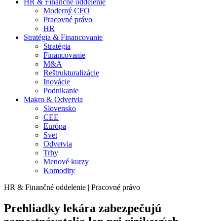
HR & Finančné oddelenie
Moderný CFO
Pracovné právo
HR
Stratégia & Financovanie
Stratégia
Financovanie
M&A
Reštrukturalizácie
Inovácie
Podnikanie
Makro & Odvetvia
Slovensko
CEE
Európa
Svet
Odvetvia
Trhy
Menové kurzy
Komodity
HR & Finančné oddelenie | Pracovné právo
Prehliadky lekára zabezpečujú