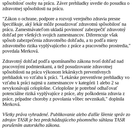
spôsobilosť osoby na prácu. Záver prehliadky uvedie do posudku o
zdravotnej spôsobilosti na prácu.
"Zákon o ochrane, podpore a rozvoji verejného zdravia presne
špecifikuje, aký lekár môže posudzovať zdravotnú spôsobilosť na
prácu. Zamestnávateľom ukladá povinnosť zabezpečiť zdravotný
dohľad pre všetkých svojich zamestnancov. Diferencuje však
spôsob zabezpečenia zdravotného dohľadu, a to podľa miery
zdravotného rizika vyplývajúceho z práce a pracovného prostredia,"
povedala Merková.
Zdravotný dohľad podľa spomínaného zákona tvorí dohľad nad
pracovnými podmienkami, a tiež posudzovanie zdravotnej
spôsobilosti na prácu výkonom lekárskych preventívnych
prehliadok vo vzťahu k práci. "Lekárske preventívne prehliadky vo
vzťahu k práci najmä u zamestnancov v kategórii 1 alebo 2 sa
nevykonávajú celoplošne. Celoplošne je potrebné odhaľovať
potenciálne riziká vyplývajúce z práce, aby poškodenia zdravia z
práce, prípadne choroby z povolania vôbec nevznikali," doplnila
Merková.
Všetky práva vyhradené. Publikovanie alebo ďalšie šírenie správ zo
zdrojov TASR je bez predchádzajúceho písomného súhlasu TASR
porušením autorského zákona.