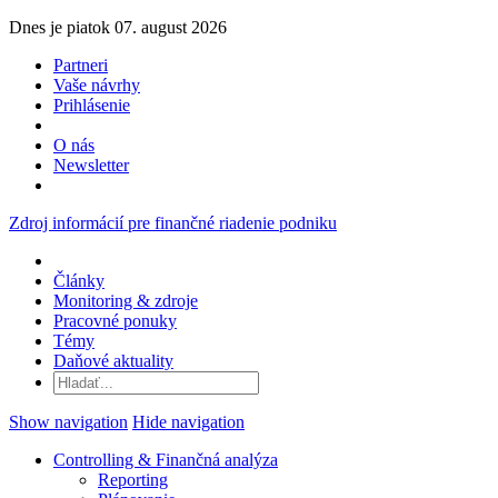
Dnes je piatok 07. august 2026
Partneri
Vaše návrhy
Prihlásenie
O nás
Newsletter
Zdroj informácií pre finančné riadenie podniku
Články
Monitoring & zdroje
Pracovné ponuky
Témy
Daňové aktuality
Show navigation
Hide navigation
Controlling & Finančná analýza
Reporting