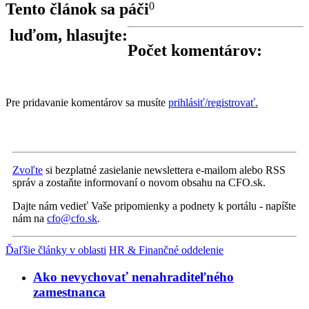
Tento článok sa páči
0
luďom, hlasujte:
Počet komentárov:
Pre pridavanie komentárov sa musíte
prihlásiť/registrovať.
Zvoľte
si bezplatné zasielanie newslettera e-mailom alebo RSS
správ a zostaňte informovaní o novom obsahu na CFO.sk.
Dajte nám vedieť Vaše pripomienky a podnety k portálu - napíšte
nám na
cfo@cfo.sk
.
Ďaľšie články v oblasti
HR & Finančné oddelenie
Ako nevychovať nenahraditeľného
zamestnanca