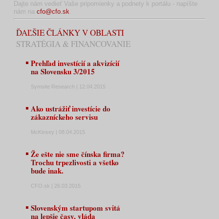
Dajte nám vedieť Vaše pripomienky a podnety k portálu - napíšte
nám na
cfo@cfo.sk
.
ĎAĽŠIE ČLÁNKY V OBLASTI
STRATÉGIA & FINANCOVANIE
Prehľad investícií a akvizícií
na Slovensku 3/2015
Symsite Research | 12.04.2015
Ako ustrážiť investície do
zákazníckeho servisu
McKinsey | 08.04.2015
Že ešte nie sme čínska firma?
Trochu trpezlivosti a všetko
bude inak.
CFO.sk | 26.03.2015
Slovenským startupom svitá
na lepšie časy, vláda