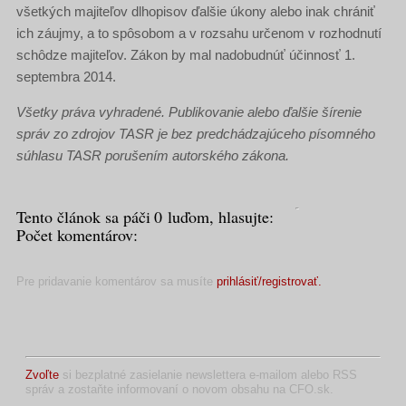
všetkých majiteľov dlhopisov ďalšie úkony alebo inak chrániť
ich záujmy, a to spôsobom a v rozsahu určenom v rozhodnutí
schôdze majiteľov. Zákon by mal nadobudnúť účinnosť 1.
septembra 2014.
Všetky práva vyhradené. Publikovanie alebo ďalšie šírenie
správ zo zdrojov TASR je bez predchádzajúceho písomného
súhlasu TASR porušením autorského zákona.
Tento článok sa páči
0
luďom, hlasujte:
Počet komentárov:
Pre pridavanie komentárov sa musíte
prihlásiť/registrovať.
Zvoľte
si bezplatné zasielanie newslettera e-mailom alebo RSS
správ a zostaňte informovaní o novom obsahu na CFO.sk.