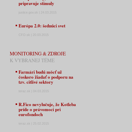
pripravuje stimuly
justice.gov.sk | 24.03.2015
Európa 2.0: šednúci svet
CFO.sk | 20.03.2015
MONITORING & ZDROJE
K VYBRANEJ TÉME
Farmári budú môcť už
čoskoro žiadať o podporu na
tzv. citlivé sektory
teraz.sk | 04.03.2015
R.Fico nevylučuje, že Kotleba
príde o právomoci pri
eurofondoch
teraz.sk | 25.02.2015