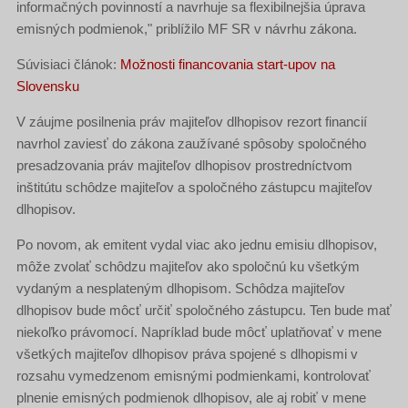
informačných povinností a navrhuje sa flexibilnejšia úprava
emisných podmienok," priblížilo MF SR v návrhu zákona.
Súvisiaci článok:
Možnosti financovania start-upov na
Slovensku
V záujme posilnenia práv majiteľov dlhopisov rezort financií
navrhol zaviesť do zákona zaužívané spôsoby spoločného
presadzovania práv majiteľov dlhopisov prostredníctvom
inštitútu schôdze majiteľov a spoločného zástupcu majiteľov
dlhopisov.
Po novom, ak emitent vydal viac ako jednu emisiu dlhopisov,
môže zvolať schôdzu majiteľov ako spoločnú ku všetkým
vydaným a nesplateným dlhopisom. Schôdza majiteľov
dlhopisov bude môcť určiť spoločného zástupcu. Ten bude mať
niekoľko právomocí. Napríklad bude môcť uplatňovať v mene
všetkých majiteľov dlhopisov práva spojené s dlhopismi v
rozsahu vymedzenom emisnými podmienkami, kontrolovať
plnenie emisných podmienok dlhopisov, ale aj robiť v mene