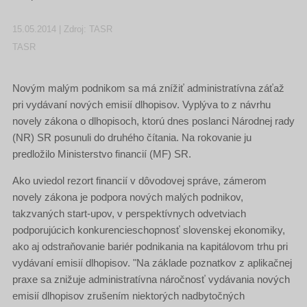
15.05.2014 | Zdroj: TASR
TASR
Novým malým podnikom sa má znížiť administratívna záťaž
pri vydávaní nových emisií dlhopisov. Vyplýva to z návrhu
novely zákona o dlhopisoch, ktorú dnes poslanci Národnej rady
(NR) SR posunuli do druhého čítania. Na rokovanie ju
predložilo Ministerstvo financií (MF) SR.
Ako uviedol rezort financií v dôvodovej správe, zámerom
novely zákona je podpora nových malých podnikov,
takzvaných start-upov, v perspektívnych odvetviach
podporujúcich konkurencieschopnosť slovenskej ekonomiky,
ako aj odstraňovanie bariér podnikania na kapitálovom trhu pri
vydávaní emisií dlhopisov. "Na základe poznatkov z aplikačnej
praxe sa znižuje administratívna náročnosť vydávania nových
emisií dlhopisov zrušením niektorých nadbytočných