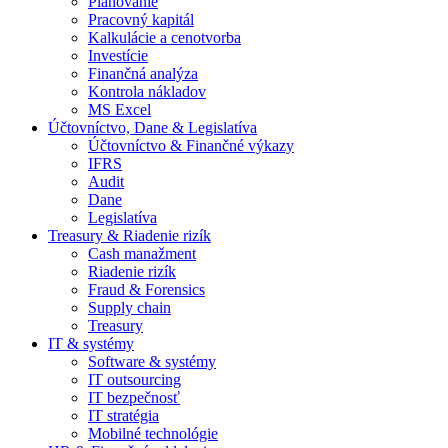
Plánovanie
Pracovný kapitál
Kalkulácie a cenotvorba
Investície
Finančná analýza
Kontrola nákladov
MS Excel
Účtovníctvo, Dane & Legislatíva
Účtovníctvo & Finančné výkazy
IFRS
Audit
Dane
Legislatíva
Treasury & Riadenie rizík
Cash manažment
Riadenie rizík
Fraud & Forensics
Supply chain
Treasury
IT & systémy
Software & systémy
IT outsourcing
IT bezpečnosť
IT stratégia
Mobilné technológie