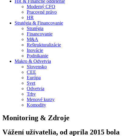
HR & Finančné oddelenie
Moderný CFO
Pracovné právo
HR
Stratégia & Financovanie
Stratégia
Financovanie
M&A
Reštrukturalizácie
Inovácie
Podnikanie
Makro & Odvetvia
Slovensko
CEE
Európa
Svet
Odvetvia
Trhy
Menové kurzy
Komodity
Monitoring & Zdroje
Vážení užívatelia, od apríla 2015 bola