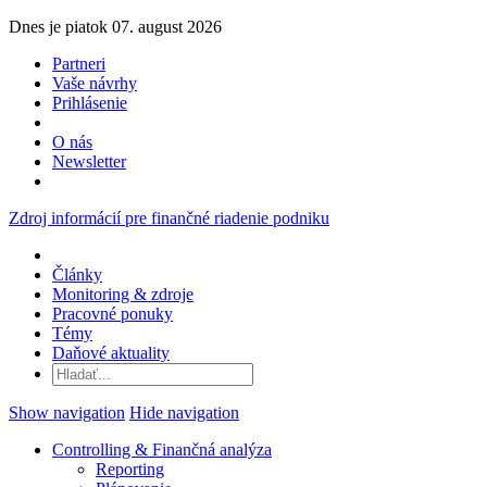
Dnes je piatok 07. august 2026
Partneri
Vaše návrhy
Prihlásenie
O nás
Newsletter
Zdroj informácií pre finančné riadenie podniku
Články
Monitoring & zdroje
Pracovné ponuky
Témy
Daňové aktuality
Show navigation
Hide navigation
Controlling & Finančná analýza
Reporting