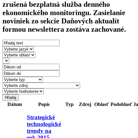
zrušená bezplatná služba denného
ekonomického monitoringu. Zasielanie
noviniek zo sekcie Daňových aktualít
formou newslettera zostáva zachované.
Dátum
Popis
Typ
Zdroj
Oblasť
Podoblasť
J
Strategické
technologické
trendy na
rok 2015