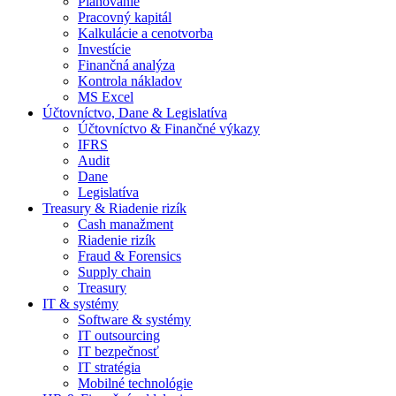
Plánovanie
Pracovný kapitál
Kalkulácie a cenotvorba
Investície
Finančná analýza
Kontrola nákladov
MS Excel
Účtovníctvo, Dane & Legislatíva
Účtovníctvo & Finančné výkazy
IFRS
Audit
Dane
Legislatíva
Treasury & Riadenie rizík
Cash manažment
Riadenie rizík
Fraud & Forensics
Supply chain
Treasury
IT & systémy
Software & systémy
IT outsourcing
IT bezpečnosť
IT stratégia
Mobilné technológie