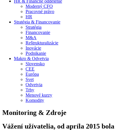
HR & Finančné oddelenie
Moderný CFO
Pracovné právo
HR
Stratégia & Financovanie
Stratégia
Financovanie
M&A
Reštrukturalizácie
Inovácie
Podnikanie
Makro & Odvetvia
Slovensko
CEE
Európa
Svet
Odvetvia
Trhy
Menové kurzy
Komodity
Monitoring & Zdroje
Vážení užívatelia, od apríla 2015 bola