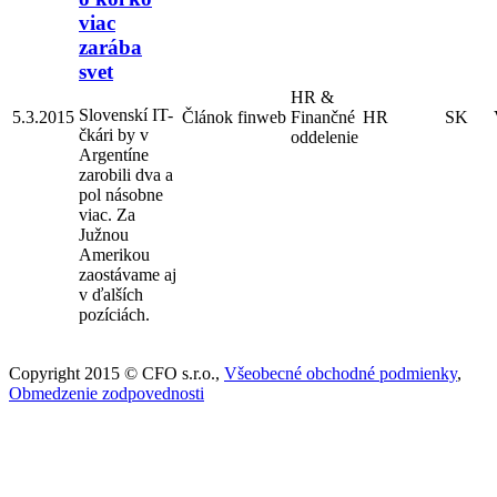
viac
zarába
svet
HR &
Slovenskí IT-
5.3.2015
Článok
finweb
Finančné
HR
SK
čkári by v
oddelenie
Argentíne
zarobili dva a
pol násobne
viac. Za
Južnou
Amerikou
zaostávame aj
v ďalších
pozíciách.
Copyright 2015 © CFO s.r.o.,
Všeobecné obchodné podmienky
,
Obmedzenie zodpovednosti