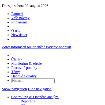
Dnes je sobota 08. august 2026
Partneri
Vaše návrhy
Prihlásenie
O nás
Newsletter
Zdroj informácií pre finančné riadenie podniku
Články
Monitoring & zdroje
Pracovné ponuky
Témy
Daňové aktuality
Show navigation
Hide navigation
Controlling & Finančná analýza
Reporting