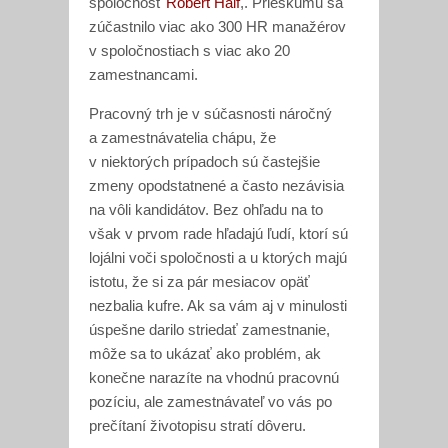
spoločnosť
Robert Half
,. Prieskumu sa
zúčastnilo viac ako 300 HR manažérov
v spoločnostiach s viac ako 20
zamestnancami.
Pracovný trh je v súčasnosti náročný
a zamestnávatelia chápu, že
v niektorých prípadoch sú častejšie
zmeny opodstatnené a často nezávisia
na vôli kandidátov. Bez ohľadu na to
však v prvom rade hľadajú ľudí, ktorí sú
lojálni voči spoločnosti a u ktorých majú
istotu, že si za pár mesiacov opäť
nezbalia kufre. Ak sa vám aj v minulosti
úspešne darilo striedať zamestnanie,
môže sa to ukázať ako problém, ak
konečne narazíte na vhodnú pracovnú
pozíciu, ale zamestnávateľ vo vás po
prečítaní životopisu stratí dôveru.