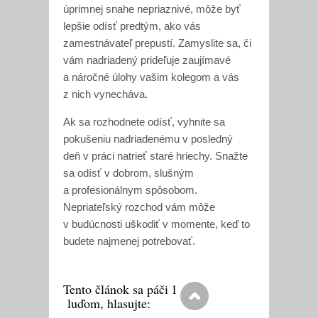
úprimnej snahe nepriaznivé, môže byť
lepšie odísť predtým, ako vás
zamestnávateľ prepustí. Zamyslite sa, či
vám nadriadený prideľuje zaujímavé
a náročné úlohy vašim kolegom a vás
z nich vynecháva.
Ak sa rozhodnete odísť, vyhnite sa
pokušeniu nadriadenému v posledný
deň v práci natrieť staré hriechy. Snažte
sa odísť v dobrom, slušným
a profesionálnym spôsobom.
Nepriateľský rozchod vám môže
v budúcnosti uškodiť v momente, keď to
budete najmenej potrebovať.
Tento článok sa páči
1
luďom, hlasujte: