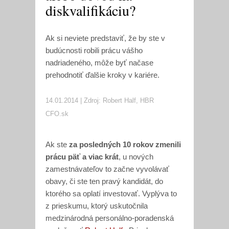
diskvalifikáciu?
Ak si neviete predstaviť, že by ste v
budúcnosti robili prácu vášho
nadriadeného, môže byť načase
prehodnotiť ďalšie kroky v kariére.
14.01.2014 | Zdroj: Robert Half, HBR
CFO.sk
Ak ste
za posledných 10 rokov zmenili
prácu päť a viac krát
, u nových
zamestnávateľov to začne vyvolávať
obavy, či ste ten pravý kandidát, do
ktorého sa oplatí investovať. Vyplýva to
z prieskumu, ktorý uskutočnila
medzinárodná personálno-poradenská