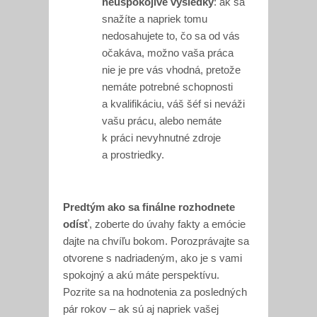
neuspokojivé výsledky
: ak sa
snažíte a napriek tomu
nedosahujete to, čo sa od vás
očakáva, možno vaša práca
nie je pre vás vhodná, pretože
nemáte potrebné schopnosti
a kvalifikáciu, váš šéf si neváži
vašu prácu, alebo nemáte
k práci nevyhnutné zdroje
a prostriedky.
Predtým ako sa finálne rozhodnete
odísť
, zoberte do úvahy fakty a emócie
dajte na chvíľu bokom. Porozprávajte sa
otvorene s nadriadeným, ako je s vami
spokojný a akú máte perspektívu.
Pozrite sa na hodnotenia za posledných
pár rokov – ak sú aj napriek vašej