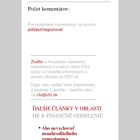
Počet komentárov:
Pre pridavanie komentárov sa musíte
prihlásiť/registrovať.
Zvoľte
si bezplatné zasielanie
newslettera e-mailom alebo RSS
správ a zostaňte informovaní o
novom obsahu na CFO.sk.
Dajte nám vedieť Vaše pripomienky
a podnety k portálu - napíšte nám
na
cfo@cfo.sk
.
ĎAĽŠIE ČLÁNKY V OBLASTI
HR & FINANČNÉ ODDELENIE
Ako nevychovať
nenahraditeľného
zamestnanca