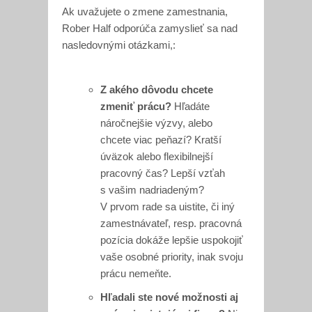
Ak uvažujete o zmene zamestnania,
Rober Half odporúča zamyslieť sa nad
nasledovnými otázkami,:
Z akého dôvodu chcete
zmeniť prácu?
Hľadáte
náročnejšie výzvy, alebo
chcete viac peňazí? Kratší
úväzok alebo flexibilnejší
pracovný čas? Lepší vzťah
s vašim nadriadeným?
V prvom rade sa uistite, či iný
zamestnávateľ, resp. pracovná
pozícia dokáže lepšie uspokojiť
vaše osobné priority, inak svoju
prácu nemeňte.
Hľadali ste nové možnosti aj