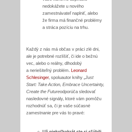
nedokážete u nového
zamestnávateľ naplniť, alebo
že firma má finančné problémy
a stráca pozíciu na trhu.
Každý z nás má občas v práci zlé dni,
ale je potrebné rozlíšiť, či ide o bežnú
vec, alebo o reálny, dlhodobý
a neriešiteľný problém.
Leonard
Schlesinger
, spoluautor knihy „
Just
Start: Take Action, Embrace Uncertainty,
Create the Future
odporúča sledovať
nasledovné signály, ktoré vám pomôžu
rozhodnúť sa, či je vaše súčasné
zamestnanie pre vás to pravé:
Už niekoľkokrát ste si sľúbili,