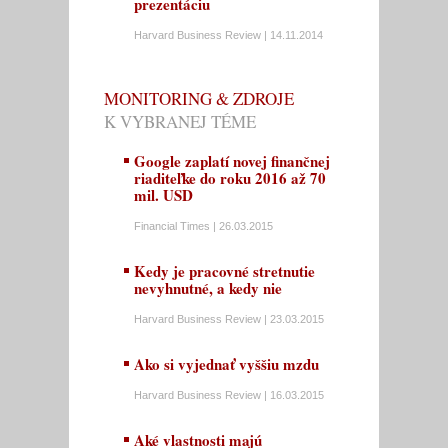
prezentáciu
Harvard Business Review | 14.11.2014
MONITORING & ZDROJE
K VYBRANEJ TÉME
Google zaplatí novej finančnej
riaditeľke do roku 2016 až 70
mil. USD
Financial Times | 26.03.2015
Kedy je pracovné stretnutie
nevyhnutné, a kedy nie
Harvard Business Review | 23.03.2015
Ako si vyjednať vyššiu mzdu
Harvard Business Review | 16.03.2015
Aké vlastnosti majú