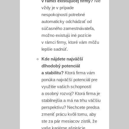
v rámci existujúcej firmy?
Nie
vždy je v prípade
nespokojnosti potrebné
automaticky odchádzať od
súčasného zamestnávateľa,
možno existujú iné pozície
v rámci firmy, ktoré vám môžu
lepšie sadnúť.
Kde nájdete najväčší
dlhodobý potenciál
a stabilitu?
Ktorá firma vám
ponúka najväčší potenciál pre
využitie vašich schopností
a osobný rozvoj? Ktorá firma je
stabilnejšia a má na trhu väčšiu
perspektívu? Nechcete predsa
zmeniť prácu kvôli tomu, aby
ste za pár mesiacov zistili, že
vaše kariérne ašpirácie