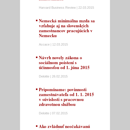
Harvard Business Review | 22.03.2015
Nemecká minimálna mzda sa
vzťahuje aj na slovenských
zamestnancov pracujúcich v
Nemecku
Accace | 12.03.2015
Návrh novely zákona o
sociálnom poistení s
účinnosťou od 1. júna 2015
Deloitte | 26.02.2015
Pripomíname: povinnosti
zamestnávateľa od 1. 1. 2015
v súvislosti s pracovnou
zdravotnou službou
Deloitte | 07.02.2015
Ako zvládnuť neočakávanú