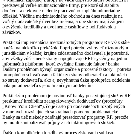
predstavujú veľké multinacionálne firmy, pre ktoré sú stabilita
dodávok a efektívne riadenie pracovného kapitálu mimoriadne
dôležité. Väčšina medzinárodného obchodu sa dnes realizuje na
voľný dodávateľský úver bez ručenia, a obe strany majú záujem
o zvýšenie kredibility a uvoľnenie cashflow z pohľadávok a
záväzkov.
Praktická implementácia medzinárodných programov RF však stále
naráža na niekoľko prekážok. Popri potrebe vyhovieť rôznorodým
jurisdikciám v každej krajine zúčastneného dodávateľa je potrebné,
aby všetky zúčastnené strany napojili svoje ERP systémy na jednu
informačnú platformu, ktorú zvyčajne financuje faktor / banka.
Ďalším problémom bývajú organizačné a procesné faktory – potreba
promptného schvaľovania faktúr zo strany odberateľa a fakturácia
zo strany dodávateľa, ako aj nevyhnutná úzka spolupráca oddelenia
nákupu odberateľa s jeho finančným oddelením.
Praktickým problémom je povinnosť banky poskytujúcej služby RF
preskúmať kredibilitu zaangažovaných dodávateľov (procedúry
„Know-Your-Client“), čo je často pri dodávateľoch rozptýlených
v mnohých rozvíjajúcich sa krajinách pomerne problematické.
Banky sa tiež niekedy zdráhajú presadzovať programy RF, pretože
by mohli kanibalizovať príjmy z ich faktoringových služieb.
Ďalšou komplikáciou je zdĺhavý proces získavania súhlasu