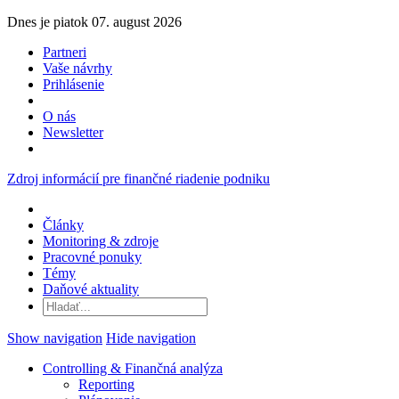
Dnes je piatok 07. august 2026
Partneri
Vaše návrhy
Prihlásenie
O nás
Newsletter
Zdroj informácií pre finančné riadenie podniku
Články
Monitoring & zdroje
Pracovné ponuky
Témy
Daňové aktuality
Show navigation
Hide navigation
Controlling & Finančná analýza
Reporting