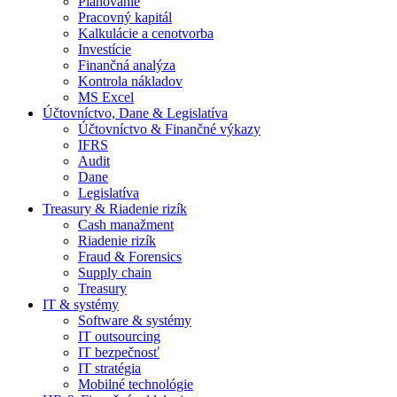
Plánovanie
Pracovný kapitál
Kalkulácie a cenotvorba
Investície
Finančná analýza
Kontrola nákladov
MS Excel
Účtovníctvo, Dane & Legislatíva
Účtovníctvo & Finančné výkazy
IFRS
Audit
Dane
Legislatíva
Treasury & Riadenie rizík
Cash manažment
Riadenie rizík
Fraud & Forensics
Supply chain
Treasury
IT & systémy
Software & systémy
IT outsourcing
IT bezpečnosť
IT stratégia
Mobilné technológie