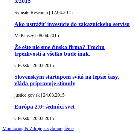
3/2015
Symsite Research | 12.04.2015
Ako ustrážiť investície do zákazníckeho servisu
McKinsey | 08.04.2015
Že ešte nie sme čínska firma? Trochu
trpezlivosti a všetko bude inak.
CFO.sk | 26.03.2015
Slovenským startupom svitá na lepšie časy,
vláda pripravuje stimuly
justice.gov.sk | 24.03.2015
Európa 2.0: šednúci svet
CFO.sk | 20.03.2015
Monitoring & Zdroje
k vybranej téme