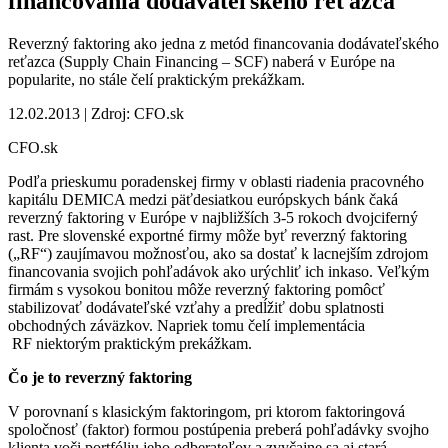
financovania dodávateľského reťazca
Reverzný faktoring ako jedna z metód financovania dodávateľského
reťazca (Supply Chain Financing – SCF) naberá v Európe na
popularite, no stále čelí praktickým prekážkam.
12.02.2013 | Zdroj: CFO.sk
CFO.sk
Podľa prieskumu poradenskej firmy v oblasti riadenia pracovného
kapitálu DEMICA medzi päťdesiatkou európskych bánk čaká
reverzný faktoring v Európe v najbližších 3-5 rokoch dvojciferný
rast. Pre slovenské exportné firmy môže byť reverzný faktoring
(„RF“) zaujímavou možnosťou, ako sa dostať k lacnejším zdrojom
financovania svojich pohľadávok ako urýchliť ich inkaso. Veľkým
firmám s vysokou bonitou môže reverzný faktoring pomôcť
stabilizovať dodávateľské vzťahy a predĺžiť dobu splatnosti
obchodných záväzkov. Napriek tomu čelí implementácia
RF niektorým praktickým prekážkam.
Čo je to reverzný faktoring
V porovnaní s klasickým faktoringom, pri ktorom faktoringová
spoločnosť (faktor) formou postúpenia preberá pohľadávky svojho
klienta voči portfóliu jeho odberateľov a zvyčajne sa aj stará