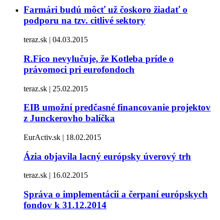
Farmári budú môcť už čoskoro žiadať o
podporu na tzv. citlivé sektory
teraz.sk | 04.03.2015
R.Fico nevylučuje, že Kotleba príde o
právomoci pri eurofondoch
teraz.sk | 25.02.2015
EIB umožní predčasné financovanie projektov
z Junckerovho balíčka
EurActiv.sk | 18.02.2015
Ázia objavila lacný európsky úverový trh
teraz.sk | 16.02.2015
Správa o implementácii a čerpaní európskych
fondov k 31.12.2014