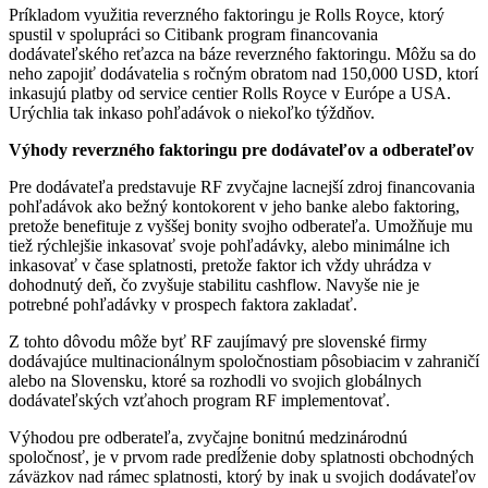
Príkladom využitia reverzného faktoringu je Rolls Royce, ktorý
spustil v spolupráci so Citibank program financovania
dodávateľského reťazca na báze reverzného faktoringu. Môžu sa do
neho zapojiť dodávatelia s ročným obratom nad 150,000 USD, ktorí
inkasujú platby od service centier Rolls Royce v Európe a USA.
Urýchlia tak inkaso pohľadávok o niekoľko týždňov.
Výhody reverzného faktoringu pre dodávateľov a odberateľov
Pre dodávateľa predstavuje RF zvyčajne lacnejší zdroj financovania
pohľadávok ako bežný kontokorent v jeho banke alebo faktoring,
pretože benefituje z vyššej bonity svojho odberateľa. Umožňuje mu
tiež rýchlejšie inkasovať svoje pohľadávky, alebo minimálne ich
inkasovať v čase splatnosti, pretože faktor ich vždy uhrádza v
dohodnutý deň, čo zvyšuje stabilitu cashflow. Navyše nie je
potrebné pohľadávky v prospech faktora zakladať.
Z tohto dôvodu môže byť RF zaujímavý pre slovenské firmy
dodávajúce multinacionálnym spoločnostiam pôsobiacim v zahraničí
alebo na Slovensku, ktoré sa rozhodli vo svojich globálnych
dodávateľských vzťahoch program RF implementovať.
Výhodou pre odberateľa, zvyčajne bonitnú medzinárodnú
spoločnosť, je v prvom rade predĺženie doby splatnosti obchodných
záväzkov nad rámec splatnosti, ktorý by inak u svojich dodávateľov