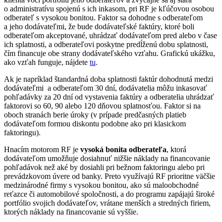
o administratívu spojenú s ich inkasom, pri RF je kľúčovou osobou
odberateľ s vysokou bonitou. Faktor sa dohodne s odberateľom
a jeho dodávateľmi, že bude dodávateľské faktúry, ktoré boli
odberateľom akceptované, uhrádzať dodávateľom pred alebo v čase
ich splatnosti, a odberateľovi poskytne predĺženú dobu splatnosti,
čím financuje obe strany dodávateľského vzťahu. Grafickú ukážku,
ako vzťah funguje, nájdete
tu
.
Ak je napríklad štandardná doba splatnosti faktúr dohodnutá medzi
dodávateľmi a odberateľom 30 dní, dodávatelia môžu inkasovať
pohľadávky za 20 dní od vystavenia faktúry a odberatelia uhrádzať
faktorovi so 60, 90 alebo 120 dňovou splatnosťou. Faktor si na
oboch stranách berie úroky (v prípade predčasných platieb
dodávateľom formou diskontu podobne ako pri klasickom
faktoringu).
Hnacím motorom RF je
vysoká bonita odberateľa
, ktorá
dodávateľom umožňuje dosiahnuť nižšie náklady na financovanie
pohľadávok než aké by dosiahli pri bežnom faktoringu alebo pri
prevádzkovom úvere od banky. Preto využívajú RF prioritne väčšie
medzinárodné firmy s vysokou bonitou, ako sú maloobchodné
reťazce či automobilové spoločnosti, a do programu zapájajú široké
portfólio svojich dodávateľov, vrátane menších a stredných firiem,
ktorých náklady na financovanie sú vyššie.