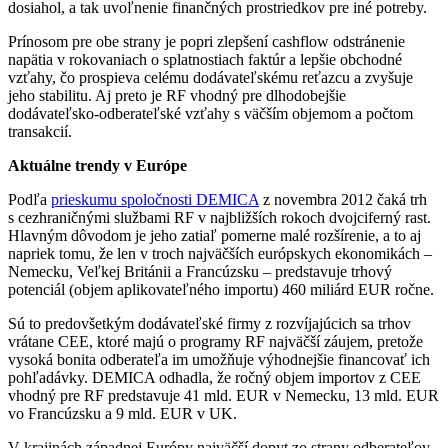
dosiahol, a tak uvoľnenie finančných prostriedkov pre iné potreby.
Prínosom pre obe strany je popri zlepšení cashflow odstránenie
napätia v rokovaniach o splatnostiach faktúr a lepšie obchodné
vzťahy, čo prospieva celému dodávateľskému reťazcu a zvyšuje
jeho stabilitu. Aj preto je RF vhodný pre dlhodobejšie
dodávateľsko-odberateľské vzťahy s väčším objemom a počtom
transakcií.
Aktuálne trendy v Európe
Podľa
prieskumu spoločnosti DEMICA
z novembra 2012 čaká trh
s cezhraničnými službami RF v najbližších rokoch dvojciferný rast.
Hlavným dôvodom je jeho zatiaľ pomerne malé rozšírenie, a to aj
napriek tomu, že len v troch najväčších európskych ekonomikách –
Nemecku, Veľkej Británii a Francúzsku – predstavuje trhový
potenciál (objem aplikovateľného importu) 460 miliárd EUR ročne.
Sú to predovšetkým dodávateľské firmy z rozvíjajúcich sa trhov
vrátane CEE, ktoré majú o programy RF najväčší záujem, pretože
vysoká bonita odberateľa im umožňuje výhodnejšie financovať ich
pohľadávky. DEMICA odhadla, že ročný objem importov z CEE
vhodný pre RF predstavuje 41 mld. EUR v Nemecku, 13 mld. EUR
vo Francúzsku a 9 mld. EUR v UK.
V krajinách západnej Európy najväčší dopyt zo strany odberateľov