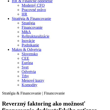
HR & Finančné oddelenie
Moderný CFO
Pracovné právo
HR
Stratégia & Financovanie
Stratégia
Financovanie
M&A
Reštrukturalizácie
Inovácie
Podnikanie
Makro & Odvetvia
Slovensko
CEE
Európa
Svet
Odvetvia
Trhy
Menové kurzy
Komodity
Stratégia & Financovanie | Financovanie
Reverzný faktoring ako možnosť