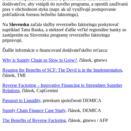
dodávateľov, aby vstúpili do nového programu, a opustili zaužívanú
prax v obchodnom styku (napr. ak už využívajú postupovanie
pohľadávok formou bežného faktoringu).
Na
Slovensku
začala služby reverzného faktoringu poskytovať
napríklad Tatra Banka, a niektoré ďalšie veľké regionálne banky so
zastúpením na Slovensku programy reverzného faktoringu
pripravujú.
Ďalšie informácie o financovaní dodávateľského reťazca:
Why is Supply Chain so Slow to Grow?,
článok, gtnews
Reaping the Benefits of SCF: The Devil is in the Implementation
,
článok, TMI
Reverse Factoring – Innovative Financing to Strenghten Supplier
Relations
, článok, CapGemini
Passport to Liquidity
, prieskum spoločnosti DEMICA
Supply Chain Finance Case Study
, článok, DEMICA
The Benefits of Reverse Factoring
, článok, gtnews / AFP