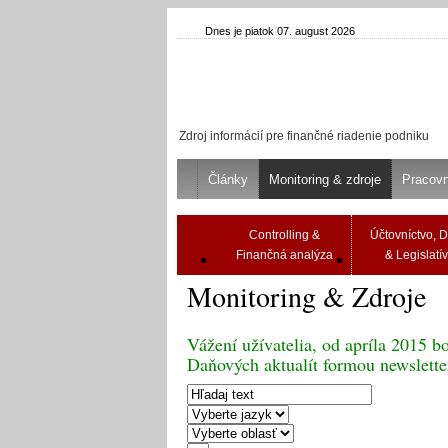
Dnes je piatok 07. august 2026
Zdroj informácií pre finančné riadenie podniku
Články
Monitoring & zdroje
Pracov
Controlling &
Účtovníctvo, 
Finančná analýza
& Legislatí
Monitoring & Zdroje
Vážení užívatelia, od apríla 2015 
Daňových aktualít formou newslette