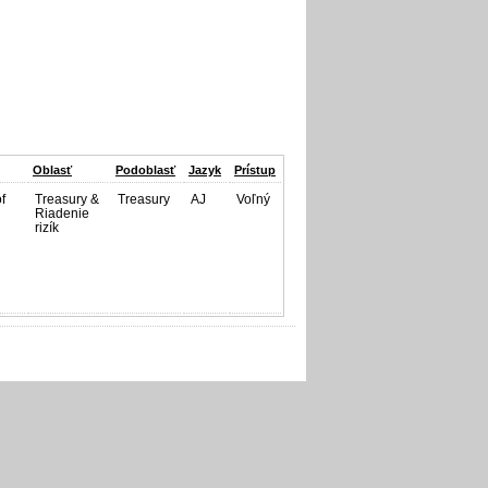
Oblasť
Podoblasť
Jazyk
Prístup
f
Treasury &
Treasury
AJ
Voľný
Riadenie
rizík