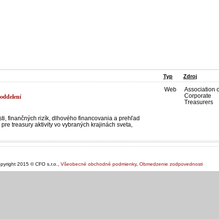
Typ
Zdroj
Web
Association o
 oddelení
Corporate
Treasurers
ti, finančných rizík, dlhového financovania a prehľad
re treasury aktivity vo vybraných krajinách sveta,
pyright 2015 © CFO s.r.o.,
Všeobecné obchodné podmienky
,
Obmedzenie zodpovednosti