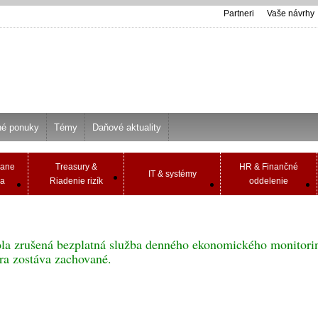
Partneri
Vaše návrhy
né ponuky
Témy
Daňové aktuality
Dane
Treasury &
HR & Finančné
IT & systémy
va
Riadenie rizík
oddelenie
bola zrušená bezplatná služba denného ekonomického monitorin
ra zostáva zachované.