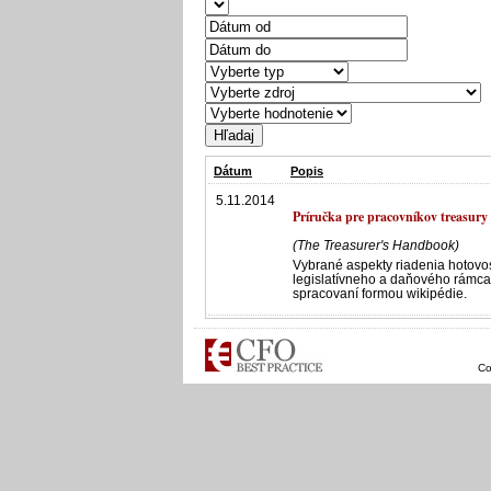
Dátum
Popis
5.11.2014
Príručka pre pracovníkov treasury
(The Treasurer's Handbook)
Vybrané aspekty riadenia hotovos
legislatívneho a daňového rámca p
spracovaní formou wikipédie.
Co