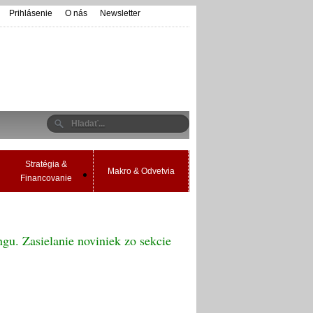
Prihlásenie
O nás
Newsletter
Stratégia &
Makro & Odvetvia
Financovanie
gu. Zasielanie noviniek zo sekcie