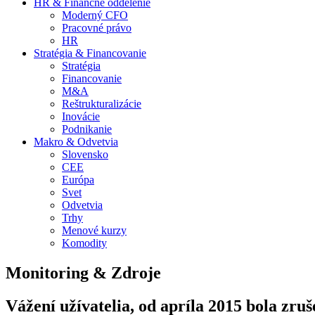
HR & Finančné oddelenie
Moderný CFO
Pracovné právo
HR
Stratégia & Financovanie
Stratégia
Financovanie
M&A
Reštrukturalizácie
Inovácie
Podnikanie
Makro & Odvetvia
Slovensko
CEE
Európa
Svet
Odvetvia
Trhy
Menové kurzy
Komodity
Monitoring & Zdroje
Vážení užívatelia, od apríla 2015 bola zr