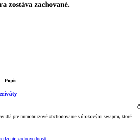
ra zostáva zachované.
Popis
riváty
Č
pravidlá pre mimoburzové obchodovanie s úrokovými swapmi, ktoré
edzenie zodpovednosti