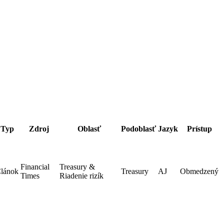
Typ
Zdroj
Oblasť
Podoblasť
Jazyk
Prístup
Financial
Treasury &
lánok
Treasury
AJ
Obmedzený
Times
Riadenie rizík