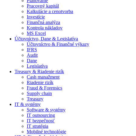
Plánovanie
Pracovný kapitál
Kalkulácie a cenotvorba
Investície
Finančná analýza
Kontrola nákladov
MS Excel
Účtovníctvo, Dane & Legislatíva
Účtovníctvo & Finančné výkazy
IFRS
Audit
Dane
Legislatíva
Treasury & Riadenie rizík
Cash manažment
Riadenie rizík
Fraud & Forensics
Supply chain
Treasury
IT & systémy
Software & systémy
IT outsourcing
IT bezpečnosť
IT stratégia
Mobilné technológie