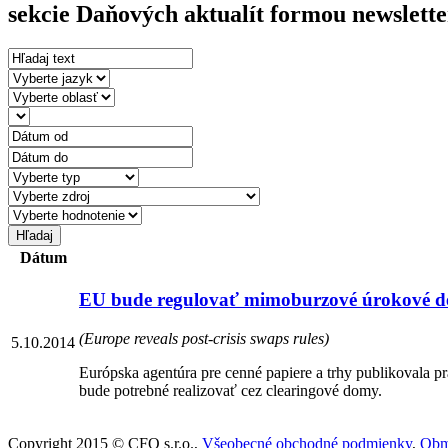
sekcie Daňových aktualít formou newslette
Dátum
EU bude regulovať mimoburzové úrokové de
(Europe reveals post-crisis swaps rules)
5.10.2014
Európska agentúra pre cenné papiere a trhy publikovala 
bude potrebné realizovať cez clearingové domy.
Copyright 2015 © CFO s.r.o.,
Všeobecné obchodné podmienky
,
Obm