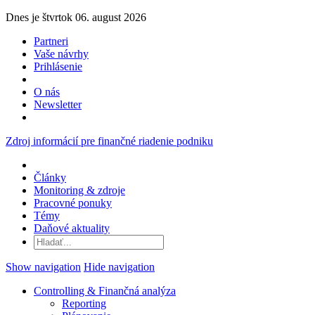
Dnes je štvrtok 06. august 2026
Partneri
Vaše návrhy
Prihlásenie
O nás
Newsletter
Zdroj informácií pre finančné riadenie podniku
Články
Monitoring & zdroje
Pracovné ponuky
Témy
Daňové aktuality
Show navigation
Hide navigation
Controlling & Finančná analýza
Reporting