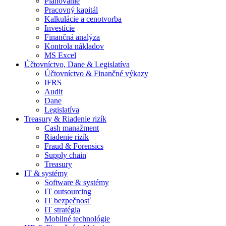
Plánovanie
Pracovný kapitál
Kalkulácie a cenotvorba
Investície
Finančná analýza
Kontrola nákladov
MS Excel
Účtovníctvo, Dane & Legislatíva
Účtovníctvo & Finančné výkazy
IFRS
Audit
Dane
Legislatíva
Treasury & Riadenie rizík
Cash manažment
Riadenie rizík
Fraud & Forensics
Supply chain
Treasury
IT & systémy
Software & systémy
IT outsourcing
IT bezpečnosť
IT stratégia
Mobilné technológie