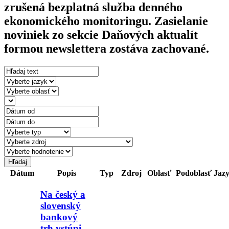
zrušená bezplatná služba denného
ekonomického monitoringu. Zasielanie
noviniek zo sekcie Daňových aktualít
formou newslettera zostáva zachované.
Dátum
Popis
Typ
Zdroj
Oblasť
Podoblasť
Jaz
Na český a
slovenský
bankový
trh vstúpi