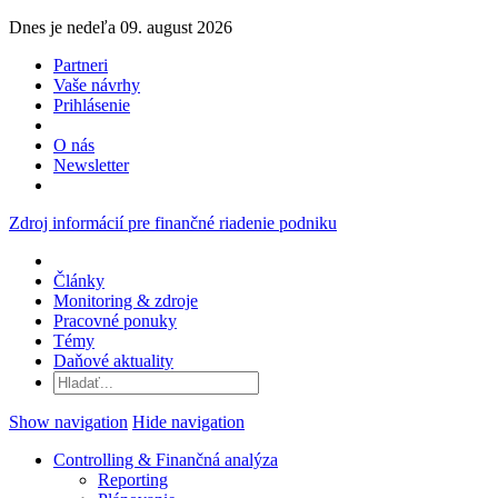
Dnes je nedeľa 09. august 2026
Partneri
Vaše návrhy
Prihlásenie
O nás
Newsletter
Zdroj informácií pre finančné riadenie podniku
Články
Monitoring & zdroje
Pracovné ponuky
Témy
Daňové aktuality
Show navigation
Hide navigation
Controlling & Finančná analýza
Reporting