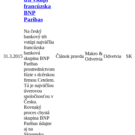
francúzska
BNP
Paribas
Na český
bankový trh
vstúpi najväčšia
francúzska
banková
Makro &
31.3.2015
Článok
pravda
Odvetvia
SK
skupina BNP
Odvetvia
Paribas
prostredníctvom
fúzie s dcérskou
firmou Cetelem.
Tá je najväčšou
úverovou
spoločnosťou v
Česku.
Rovnaký
proces chystá
skupina BNP
Paribas údajne
aj na
Slovensku.