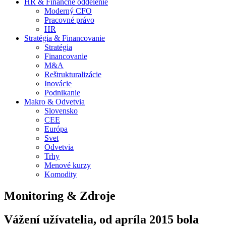
HR & Finančné oddelenie
Moderný CFO
Pracovné právo
HR
Stratégia & Financovanie
Stratégia
Financovanie
M&A
Reštrukturalizácie
Inovácie
Podnikanie
Makro & Odvetvia
Slovensko
CEE
Európa
Svet
Odvetvia
Trhy
Menové kurzy
Komodity
Monitoring & Zdroje
Vážení užívatelia, od apríla 2015 bola