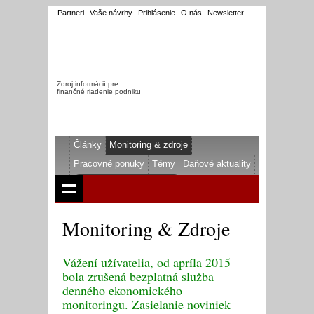
Partneri
Vaše návrhy
Prihlásenie
O nás
Newsletter
Zdroj informácií pre
finančné riadenie podniku
Články
Monitoring & zdroje
Pracovné ponuky
Témy
Daňové aktuality
Monitoring & Zdroje
Vážení užívatelia, od apríla 2015
bola zrušená bezplatná služba
denného ekonomického
monitoringu. Zasielanie noviniek