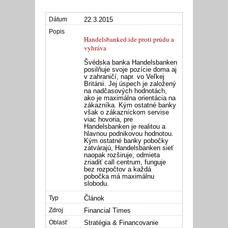
22.3.2015
Handelsbanked ide proti prúdu a
vyhráva
Švédska banka Handelsbanken
posilňuje svoje pozície doma aj
v zahraničí, napr. vo Veľkej
Británii. Jej úspech je založený
na nadčasových hodnotách,
ako je maximálna orientácia na
zákazníka. Kým ostatné banky
však o zákazníckom servise
viac hovoria, pre
Handelsbanken je realitou a
hlavnou podnikovou hodnotou.
Kým ostatné banky pobočky
zatvárajú, Handelsbanken sieť
naopak rozširuje, odmieta
zriadiť call centrum, funguje
bez rozpočtov a každá
pobočka má maximálnu
slobodu.
Článok
Financial Times
Stratégia & Financovanie