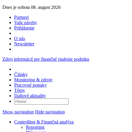
Dnes je sobota 08. august 2026
Partneri
Vaše návrhy
Prihlásenie
O nás
Newsletter
Zdroj informácií pre finančné riadenie podniku
Články
Monitoring & zdroje
Pracovné ponuky
Témy
Daňové aktuality
Show navigation
Hide navigation
Controlling & Finančná analýza
Reporting