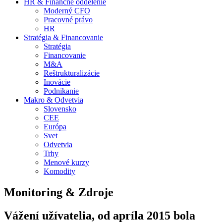
HR & Finančné oddelenie
Moderný CFO
Pracovné právo
HR
Stratégia & Financovanie
Stratégia
Financovanie
M&A
Reštrukturalizácie
Inovácie
Podnikanie
Makro & Odvetvia
Slovensko
CEE
Európa
Svet
Odvetvia
Trhy
Menové kurzy
Komodity
Monitoring & Zdroje
Vážení užívatelia, od apríla 2015 bola