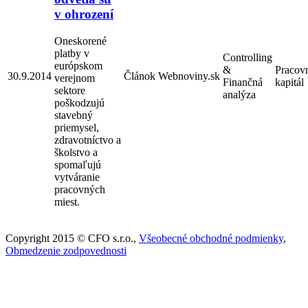
v ohrození
Oneskorené
platby v
Controlling
európskom
&
Pracov
30.9.2014
Článok
Webnoviny.sk
verejnom
Finančná
kapitál
sektore
analýza
poškodzujú
stavebný
priemysel,
zdravotníctvo a
školstvo a
spomaľujú
vytváranie
pracovných
miest.
Copyright 2015 © CFO s.r.o.,
Všeobecné obchodné podmienky
,
Obmedzenie zodpovednosti