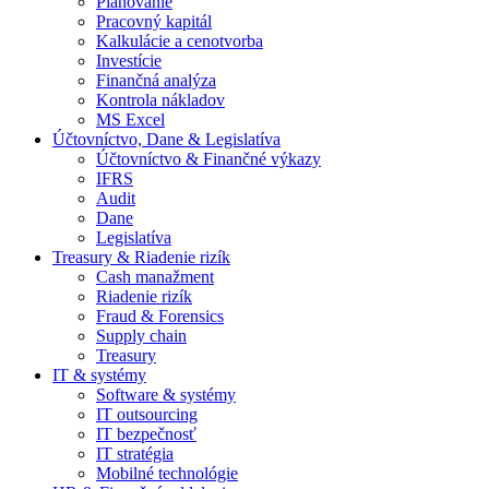
Plánovanie
Pracovný kapitál
Kalkulácie a cenotvorba
Investície
Finančná analýza
Kontrola nákladov
MS Excel
Účtovníctvo, Dane & Legislatíva
Účtovníctvo & Finančné výkazy
IFRS
Audit
Dane
Legislatíva
Treasury & Riadenie rizík
Cash manažment
Riadenie rizík
Fraud & Forensics
Supply chain
Treasury
IT & systémy
Software & systémy
IT outsourcing
IT bezpečnosť
IT stratégia
Mobilné technológie