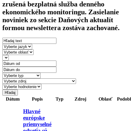
zrušená bezplatná služba denného
ekonomického monitoringu. Zasielanie
noviniek zo sekcie Daňových aktualít
formou newslettera zostáva zachované.
Dátum
Popis
Typ
Zdroj
Oblasť
Podobl
Hlavné
európske
priemyselné
odvetia sú