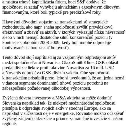
a rastúca trhová kapitalizácia firiem, hoci S&P dodáva, že
spoločnosti sa zatiaľ vyhýbajú akvizíciám s agresívnym dlhovým
financovaným, ktoré boli typické pre predkrízové roky.
Hlavnými dôvodmi stojacim za transakciami sú strategické
rozhodnutia, ako napr. snaha spoločností zvýšiť prevádzkovú
efektívnosť a zbaviť sa aktivít, v ktorých vykazujú nízku návratnosť
alebo v nich nemajú dostatočne silnú konkurenčnú pozíciu (v
kontraste s obdobím 2008-2009, kedy boli mnohé odpredaje
motivované snahou získať hotovosť).
Tento dôvod stojí napríklad aj za vzájomným odpredajom aktív
medzi spoločnosťami Novartis a GlaxoSmithKline. GSK ohlásil
predaj divízie liekov proti rakovine Novartisu za 16 mld. USD
a Novartis odpredáva GSK divíziu vakcín. Obe spoločnosti
k transakciám pristúpili preto, lebo si uvedomujú, že ani jedna nemá
v danom segmente dominantnú trhovú pozíciu potrebnú na
zabezpečenie požadovanej dlhodobej výnosnosti.
Zvýšená dôvera investorov a M&A aktivita sa môže dotknúť
Slovenska napríklad tak, že niektoré medzinárodné spoločnosti
pristúpia k odpredaju svojich aktív v strednej Európe, ako sa
napríklad v súčasnosti deje v energetike. Rovnako možno očakávať
zvýšený záujem o akvizície a priame zahraničné investície v našom
regióne.