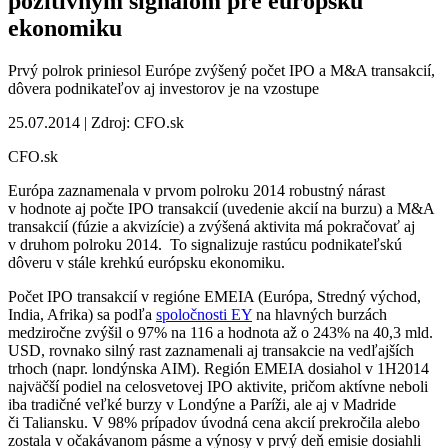
pozitívnym signálom pre európsku
ekonomiku
Prvý polrok priniesol Európe zvýšený počet IPO a M&A transakcií,
dôvera podnikateľov aj investorov je na vzostupe
25.07.2014 | Zdroj: CFO.sk
CFO.sk
Európa zaznamenala v prvom polroku 2014 robustný nárast
v hodnote aj počte IPO transakcií (uvedenie akcií na burzu) a M&A
transakcií (fúzie a akvizície) a zvýšená aktivita má pokračovať aj
v druhom polroku 2014. To signalizuje rastúcu podnikateľskú
dôveru v stále krehkú európsku ekonomiku.
Počet IPO transakcií v regióne EMEIA (Európa, Stredný východ,
India, Afrika) sa podľa
spoločnosti EY
na hlavných burzách
medziročne zvýšil o 97% na 116 a hodnota až o 243% na 40,3 mld.
USD, rovnako silný rast zaznamenali aj transakcie na vedľajších
trhoch (napr. londýnska AIM). Región EMEIA dosiahol v 1H2014
najväčší podiel na celosvetovej IPO aktivite, pričom aktívne neboli
iba tradičné veľké burzy v Londýne a Paríži, ale aj v Madride
či Taliansku. V 98% prípadov úvodná cena akcií prekročila alebo
zostala v očakávanom pásme a výnosy v prvý deň emisie dosiahli