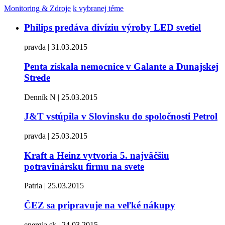
Monitoring & Zdroje
k vybranej téme
Philips predáva divíziu výroby LED svetiel
pravda | 31.03.2015
Penta získala nemocnice v Galante a Dunajskej
Strede
Denník N | 25.03.2015
J&T vstúpila v Slovinsku do spoločnosti Petrol
pravda | 25.03.2015
Kraft a Heinz vytvoria 5. najväčšiu
potravinársku firmu na svete
Patria | 25.03.2015
ČEZ sa pripravuje na veľké nákupy
energia.sk | 24.03.2015