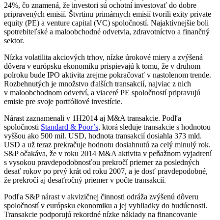
24%, čo znamená, že investori sú ochotní investovať do dobre
pripravených emisií. Štvrtinu primárnych emisií tvorili exity private
equity (PE) a venture capital (VC) spoločností. Najaktívnejšie boli
spotrebiteľské a maloobchodné odvetvia, zdravotníctvo a finančný
sektor.
Nízka volatilita akciových trhov, nízke úrokové miery a zvýšená
dôvera v európsku ekonomiku prispievajú k tomu, že v druhom
polroku bude IPO aktivita zrejme pokračovať v nastolenom trende.
Rozbehnutých je množstvo ďalších transakcií, najviac z nich
v maloobchodnom odvetví, a viaceré PE spoločností pripravujú
emisie pre svoje portfóliové investície.
Nárast zaznamenali v 1H2014 aj M&A transakcie. Podľa
spoločnosti
Standard & Poor’s
, ktorá sleduje transakcie s hodnotou
vyššou ako 500 mil. USD, hodnota transakcií dosiahla 373 mld.
USD a už teraz prekračuje hodnotu dosiahnutú za celý minulý rok.
S&P očakáva, že v roku 2014 M&A aktivita v peňažnom vyjadrení
s vysokou pravdepodobnosťou prekročí priemer za posledných
desať rokov po prvý krát od roku 2007, a je dosť pravdepodobné,
že prekročí aj desaťročný priemer v počte transakcií.
Podľa S&P nárast v akvizičnej činnosti odráža zvýšenú dôveru
spoločností v európsku ekonomiku a jej vyhliadky do budúcnosti.
Transakcie podporujú rekordné nízke náklady na financovanie