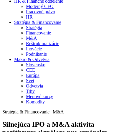
HR & Finančné oddelenie
Moderný CFO
Pracovné právo
HR
Stratégia & Financovanie
Stratégia
Financovanie
M&A
Reštrukturalizácie
Inovácie
Podnikanie
Makro & Odvetvia
Slovensko
CEE
Európa
Svet
Odvetvia
Trhy
Menové kurzy
Komodity
Stratégia & Financovanie | M&A
Silnejúca IPO a M&A aktivita