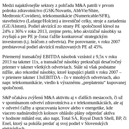
Medzi najaktívnejšie sektory z pohľadu M&A patrili v prvom
polroku zdravotníctvo (GSK/Novartis, AbbVie/Shire,
Medtronic/Covidien), telekomunikácie (Numericable/SFR),
stavebníctvo (Lafarge/Holcim) a investičné celky, stroje a zariadenia
(GE/Alstom). Podiel akvizícií zo strany PE spoločností klesol na
24% z 36% v roku 2013, zrejme preto, lebo akvizičné násobky sa
zvyšujú a pre PE je čoraz ťažšie konkurovať strategickým
investorom (t.j. hráčom z odvetvia). Pre porovnanie, v roku 2007
predstavoval podiel akvizícií realizovaných PE až 45%.
Priemerný transakčný EBITDA násobok vzrástol z 9,5x v roku
2013 na takmer 11x, a transakčné násobky prekračujú desaťročný
priemer v takmer všetkých odvetviach. Stále sú však podstatne
nižšie, ako rekordné násobky, ktoré kupujúci platili v roku 2007 –
v priemere takmer 13xEBITDA - čo v mnohých odvetviach, ako
napr. telekomunikácie, viedlo k výraznému „preplateniu“ kupovanej
spoločnosti.
S&P očakáva zvýšenú M&A aktivitu aj v ďalších mesiacoch, či už
v spomínanom odvetví zdravotníctva a v telekomunikáciách, ale aj
v odvetví ťažby a spracovania kovov alebo v energetike, kde
viacero nadnárodných kolosov ohlásilo plány odpredať aktíva
v hodnote miliárd eur, ako napr, Total SA, Royal Dutch Shell, BP, či
Enel, ktorý sa pokúša predať aj svoj podiel v Slovenských
elektrárňach.