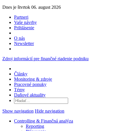
Dnes je štvrtok 06. august 2026
Partneri
Vaše návrhy
Prihlásenie
O nás
Newsletter
Zdroj informácií pre finančné riadenie podniku
Články
Monitoring & zdroje
Pracovné ponuky
Témy
Daňové aktuality
Show navigation
Hide navigation
Controlling & Finančná analýza
Reporting