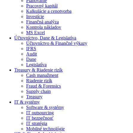
Plánovanie
Pracovný kapitál
Kalkulácie a cenotvorba
Investície
Finančná analýza
Kontrola nákladov
MS Excel
Účtovníctvo, Dane & Legislatíva
Účtovníctvo & Finančné výkazy
IFRS
Audit
Dane
Legislatíva
Treasury & Riadenie rizík
Cash manažment
Riadenie rizík
Fraud & Forensics
Supply chain
Treasury
IT & systémy
Software & systémy
IT outsourcing
IT bezpečnosť
IT stratégia
Mobilné technológie