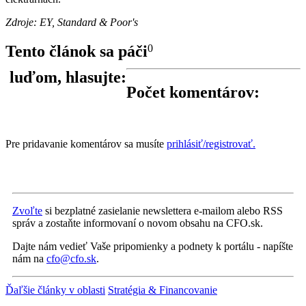
Zdroje: EY, Standard & Poor's
Tento článok sa páči
0
luďom, hlasujte:
Počet komentárov:
Pre pridavanie komentárov sa musíte
prihlásiť/registrovať.
Zvoľte
si bezplatné zasielanie newslettera e-mailom alebo RSS
správ a zostaňte informovaní o novom obsahu na CFO.sk.
Dajte nám vedieť Vaše pripomienky a podnety k portálu - napíšte
nám na
cfo@cfo.sk
.
Ďaľšie články v oblasti
Stratégia & Financovanie